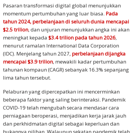
Tamil
Pasaran transformasi digital global menunjukkan
momentum pertumbuhan yang luar biasa.
Pada
Bahasa
tahun 2024, perbelanjaan di seluruh dunia mencapai
Kemboja
$2.5 trilion
, dan unjuran menunjukkan angka ini akan
meningkat kepada
$3.4 trilion pada tahun 2026
,
Penyelesaian
menurut ramalan International Data Corporation
Industri
(IDC). Menjelang tahun 2027,
perbelanjaan dijangka
Pelancongan
mencapai $3.9 trilion
, mewakili kadar pertumbuhan
tahunan kompaun (CAGR) sebanyak 16.3% sepanjang
Insurans
lima tahun tersebut.
FinTech
Pelaburan yang dipercepatkan ini mencerminkan
beberapa faktor yang saling berinteraksi. Pandemik
Pelanggan
COVID-19 telah mengubah secara mendasar cara
perniagaan beroperasi, menjadikan kerja jarak jauh
Kajian
dan perkhidmatan digital sebagai keperluan dan
Kes
bukannya pilihan. Walaupun sekatan pandemik telah