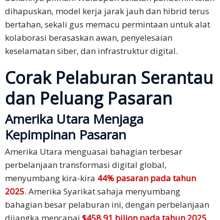
Testimonial
dihapuskan, model kerja jarak jauh dan hibrid terus
Pelanggan
bertahan, sekali gus memacu permintaan untuk alat
kolaborasi berasaskan awan, penyelesaian
Pendapat
keselamatan siber, dan infrastruktur digital.
Tentang
Perkhidmatan
Corak Pelaburan Serantau
Membuat
dan Peluang Pasaran
Aduan
Perkhidmatan
Amerika Utara Menjaga
Kepimpinan Pasaran
Pematuhan
PDPA
Amerika Utara menguasai bahagian terbesar
perbelanjaan transformasi digital global,
Rujuk
menyumbang kira-kira
44% pasaran pada tahun
Kami
2025
. Amerika Syarikat sahaja menyumbang
bahagian besar pelaburan ini, dengan perbelanjaan
Terma &
dijangka mencapai
$458.91 bilion pada tahun 2025