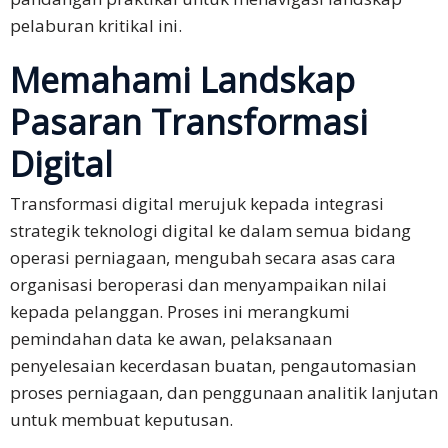
Cina
pelaburan kritikal ini.
Tradisional
Memahami Landskap
Bahasa
Korea
Pasaran Transformasi
Bahasa
Digital
Indonesia
Transformasi digital merujuk kepada integrasi
Bahasa
strategik teknologi digital ke dalam semua bidang
Thai
operasi perniagaan, mengubah secara asas cara
organisasi beroperasi dan menyampaikan nilai
Bahasa
kepada pelanggan. Proses ini merangkumi
Melayu
pemindahan data ke awan, pelaksanaan
Bahasa
penyelesaian kecerdasan buatan, pengautomasian
Vietnam
proses perniagaan, dan penggunaan analitik lanjutan
untuk membuat keputusan.
Bahasa