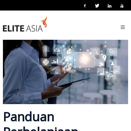
MS
Utama
11 Jun 2018
Posted by
eliteasia
Technology
No Comments
Tentang
Kami
Tentang
Elite
Asia
Aktiviti
Syarikat
Penyelesaian
Panduan
Penyelesaian
Utama