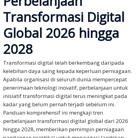
Perbelanjaan
Transformasi Digital
Perbincangan
Perniagaan
Global 2026 hingga
Persidangan
Penyetempatan
2028
Perniagaan
Transformasi digital telah berkembang daripada
Bahasa
kelebihan daya saing kepada keperluan perniagaan.
Apabila organisasi di seluruh dunia mempercepat
Bahasa
Cina
penerimaan teknologi inovatif, perbelanjaan untuk
Ringkas
inisiatif transformasi digital terus meningkat pada
kadar yang belum pernah terjadi sebelum ini.
Bahasa
Panduan komprehensif ini mengkaji tren
Jepun
perbelanjaan transformasi digital global dari 2026
hingga 2028, memberikan pemimpin perniagaan
Bahasa
pandangan praktikal untuk menavigasi landskap