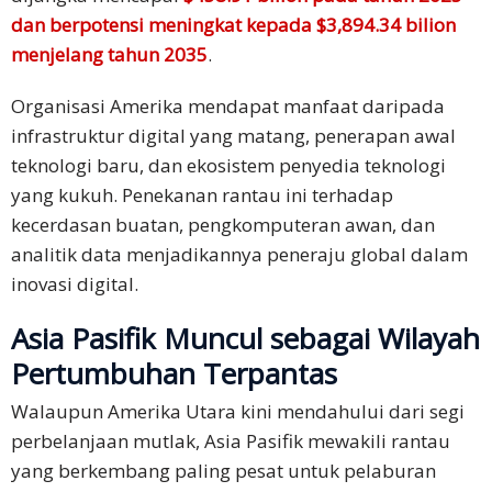
Syarat
dan berpotensi meningkat kepada $3,894.34 bilion
Perkhidmatan
menjelang tahun 2035
.​
Sumber
Organisasi Amerika mendapat manfaat daripada
Daya
infrastruktur digital yang matang, penerapan awal
Blog
teknologi baru, dan ekosistem penyedia teknologi
yang kukuh. Penekanan rantau ini terhadap
Pusat
kecerdasan buatan, pengkomputeran awan, dan
Sumber
analitik data menjadikannya peneraju global dalam
Daya
inovasi digital.
Kerjaya
Asia Pasifik Muncul sebagai Wilayah
Pertumbuhan Terpantas
Hubungi
Kami
Walaupun Amerika Utara kini mendahului dari segi
perbelanjaan mutlak, Asia Pasifik mewakili rantau
Minta
yang berkembang paling pesat untuk pelaburan
Sebut