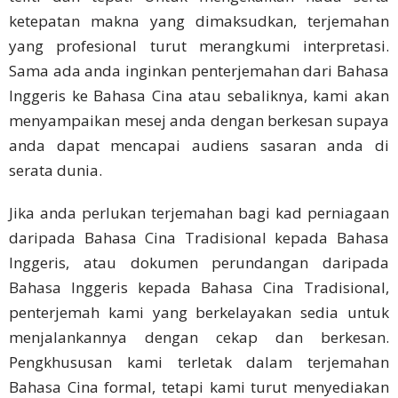
Testimonial
tersebut akan disampaikan melalui terjemahan yang
Pelanggan
teliti dan tepat. Untuk mengekalkan nada serta
ketepatan makna yang dimaksudkan, terjemahan
Pendapat
yang profesional turut merangkumi interpretasi.
Tentang
Sama ada anda inginkan penterjemahan dari Bahasa
Perkhidmatan
Inggeris ke Bahasa Cina atau sebaliknya, kami akan
menyampaikan mesej anda dengan berkesan supaya
Membuat
Aduan
anda dapat mencapai audiens sasaran anda di
Perkhidmatan
serata dunia.
Pematuhan
Jika anda perlukan terjemahan bagi kad perniagaan
PDPA
daripada Bahasa Cina Tradisional kepada Bahasa
Inggeris, atau dokumen perundangan daripada
Rujuk
Bahasa Inggeris kepada Bahasa Cina Tradisional,
Kami
penterjemah kami yang berkelayakan sedia untuk
Terma &
menjalankannya dengan cekap dan berkesan.