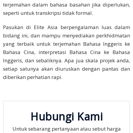
Syarat
Pengkhususan kami terletak dalam terjemahan
Perkhidmatan
Bahasa Cina formal, tetapi kami turut menyediakan
terjemahan dalam bahasa basahan jika diperlukan,
Sumber
seperti untuk transkripsi tidak formal.
Daya
Pasukan di Elite Asia berpengalaman luas dalam
Blog
bidang ini, dan mampu menyediakan perkhidmatan
Pusat
yang terbaik untuk terjemahan Bahasa Inggeris ke
Sumber
Bahasa Cina, interpretasi Bahasa Cina ke Bahasa
Daya
Inggeris, dan sebaliknya. Apa jua skala projek anda,
setiap satunya akan diuruskan dengan pantas dan
Kerjaya
diberikan perhatian rapi.
Hubungi
Kami
Minta
Hubungi Kami
Sebut