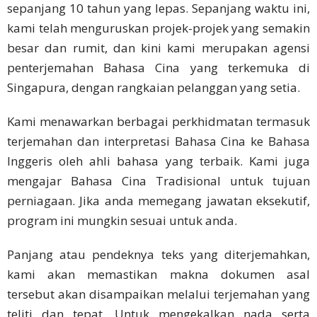
Elite Asia telah menyampaikan kepakaran mereka
Tamil
dalam terjemahan dan interpretasi Bahasa Cina
Bahasa
sepanjang 10 tahun yang lepas. Sepanjang waktu ini,
Kemboja
kami telah menguruskan projek-projek yang semakin
besar dan rumit, dan kini kami merupakan agensi
Penyelesaian
penterjemahan Bahasa Cina yang terkemuka di
Industri
Singapura, dengan rangkaian pelanggan yang setia.
Pelancongan
Kami menawarkan berbagai perkhidmatan termasuk
terjemahan dan interpretasi Bahasa Cina ke Bahasa
Insurans
Inggeris oleh ahli bahasa yang terbaik. Kami juga
FinTech
mengajar Bahasa Cina Tradisional untuk tujuan
perniagaan. Jika anda memegang jawatan eksekutif,
Pelanggan
program ini mungkin sesuai untuk anda.
Kajian
Panjang atau pendeknya teks yang diterjemahkan,
Kes
kami akan memastikan makna dokumen asal