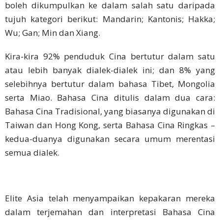
tahun lamanya. Bilangan sebenar dialek Bahasa Cina
Cina
Tradisional
tidak diketahui dengan tepat, tetapi kebanyakannya
boleh dikumpulkan ke dalam salah satu daripada
Bahasa
tujuh kategori berikut: Mandarin; Kantonis; Hakka;
Korea
Wu; Gan; Min dan Xiang.
Bahasa
Kira-kira 92% penduduk Cina bertutur dalam satu
Indonesia
atau lebih banyak dialek-dialek ini; dan 8% yang
selebihnya bertutur dalam bahasa Tibet, Mongolia
Bahasa
Thai
serta Miao. Bahasa Cina ditulis dalam dua cara:
Bahasa Cina Tradisional, yang biasanya digunakan di
Bahasa
Taiwan dan Hong Kong, serta Bahasa Cina Ringkas –
Melayu
kedua-duanya digunakan secara umum merentasi
semua dialek.
Bahasa
Vietnam
Bahasa