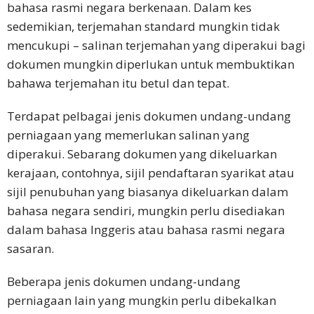
bahasa rasmi negara berkenaan. Dalam kes
Tamil
sedemikian, terjemahan standard mungkin tidak
Bahasa
mencukupi – salinan terjemahan yang diperakui bagi
Kemboja
dokumen mungkin diperlukan untuk membuktikan
bahawa terjemahan itu betul dan tepat.
Penyelesaian
Industri
Terdapat pelbagai jenis dokumen undang-undang
perniagaan yang memerlukan salinan yang
Pelancongan
diperakui. Sebarang dokumen yang dikeluarkan
kerajaan, contohnya, sijil pendaftaran syarikat atau
Insurans
sijil penubuhan yang biasanya dikeluarkan dalam
FinTech
bahasa negara sendiri, mungkin perlu disediakan
dalam bahasa Inggeris atau bahasa rasmi negara
Pelanggan
sasaran.
Kajian
Beberapa jenis dokumen undang-undang
Kes
perniagaan lain yang mungkin perlu dibekalkan