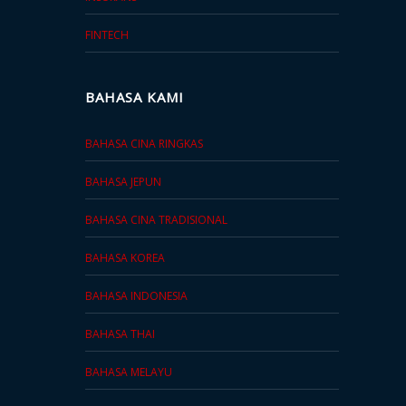
FINTECH
BAHASA KAMI
BAHASA CINA RINGKAS
BAHASA JEPUN
BAHASA CINA TRADISIONAL
BAHASA KOREA
BAHASA INDONESIA
BAHASA THAI
BAHASA MELAYU