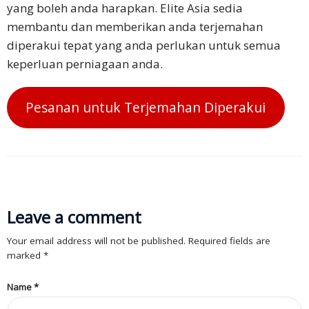
yang boleh anda harapkan. Elite Asia sedia
membantu dan memberikan anda terjemahan
diperakui tepat yang anda perlukan untuk semua
keperluan perniagaan anda.
Pesanan untuk Terjemahan Diperakui
Leave a comment
Your email address will not be published. Required fields are
marked
*
Name
*