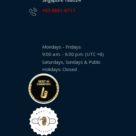
+65 6681-6717
Mondays - Fridays:
9:00 a.m. - 6:00 p.m. (UTC +8)
Saturdays, Sundays & Public
Holidays: Closed