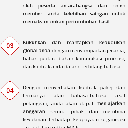
Syarat
oleh
peserta antarabangsa
dan
boleh
Perkhidmatan
memberi anda kelebihan saingan
untuk
memaksimumkan pertumbuhan hasil
.
Sumber
Daya
Blog
Kukuhkan dan mantapkan kedudukan
03
global anda
dengan menyampaikan jenama,
Pusat
bahan jualan, bahan komunikasi promosi,
Sumber
dan kontrak anda dalam berbilang bahasa.
Daya
Kerjaya
Dengan menyediakan kontrak pakej dan
04
termanya dalam bahasa-bahasa bakal
Hubungi
pelanggan, anda akan dapat
menjajarkan
Kami
anggaran
semua pihak dan membina
Minta
keyakinan terhadap keupayaan organisasi
Sebut
anda dalam sektor MICE.