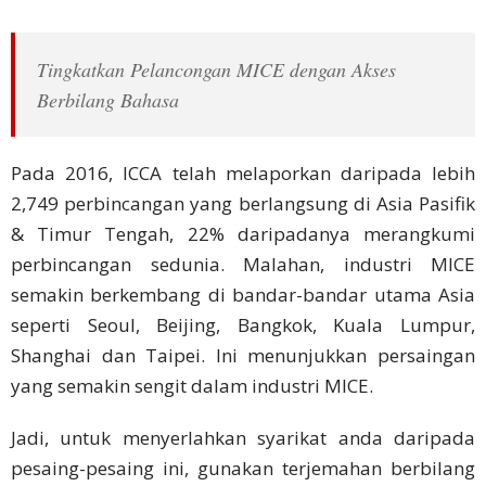
Perbincangan
Tingkatkan Pelancongan MICE dengan Akses
Perniagaan
Berbilang Bahasa
Persidangan
Penyetempatan
Pada 2016, ICCA telah melaporkan daripada lebih
Perniagaan
2,749 perbincangan yang berlangsung di Asia Pasifik
Bahasa
& Timur Tengah, 22% daripadanya merangkumi
perbincangan sedunia. Malahan, industri MICE
Bahasa
semakin berkembang di bandar-bandar utama Asia
Cina
seperti Seoul, Beijing, Bangkok, Kuala Lumpur,
Ringkas
Shanghai dan Taipei. Ini menunjukkan persaingan
yang semakin sengit dalam industri MICE.
Bahasa
Jepun
Jadi, untuk menyerlahkan syarikat anda daripada
Bahasa
pesaing-pesaing ini, gunakan terjemahan berbilang