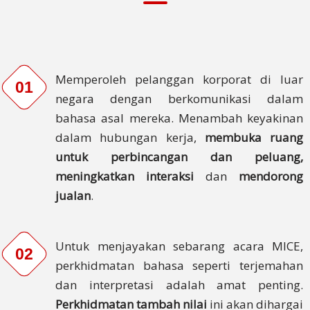
Testimonial
Pelanggan
Pendapat
Tentang
Memperoleh pelanggan korporat di luar
01
Perkhidmatan
negara dengan berkomunikasi dalam
bahasa asal mereka.
Menambah keyakinan
Membuat
dalam hubungan kerja,
membuka ruang
Aduan
untuk perbincangan dan peluang,
Perkhidmatan
meningkatkan interaksi
dan
mendorong
jualan
.
Pematuhan
PDPA
Rujuk
Untuk menjayakan sebarang acara MICE,
02
Kami
perkhidmatan bahasa seperti terjemahan
dan interpretasi adalah amat penting.
Terma &
Perkhidmatan tambah nilai
ini akan dihargai