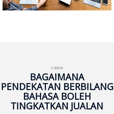
Tamil
Bahasa
Kemboja
Penyelesaian
Industri
Pelancongan
Insurans
5 SEBAB
BAGAIMANA
FinTech
PENDEKATAN BERBILANG
Pelanggan
BAHASA BOLEH
Kajian
TINGKATKAN JUALAN
Kes