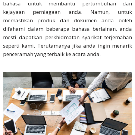
Cina
bahasa untuk membantu pertumbuhan dan
Tradisional
kejayaan perniagaan anda. Namun, untuk
memastikan produk dan dokumen anda boleh
Bahasa
difahami dalam beberapa bahasa berlainan, anda
Korea
mesti dapatkan perkhidmatan syarikat terjemahan
Bahasa
seperti kami. Terutamanya jika anda ingin menarik
Indonesia
penceramah yang terbaik ke acara anda.
Bahasa
Thai
Bahasa
Melayu
Bahasa
Vietnam
Bahasa