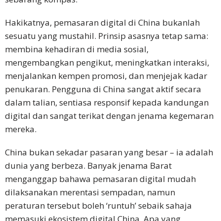
Cina
Tradisional
Hakikatnya, pemasaran digital di China bukanlah
sesuatu yang mustahil. Prinsip asasnya tetap sama:
Bahasa
membina kehadiran di media sosial,
Korea
mengembangkan pengikut, meningkatkan interaksi,
Bahasa
menjalankan kempen promosi, dan menjejak kadar
Indonesia
penukaran. Pengguna di China sangat aktif secara
dalam talian, sentiasa responsif kepada kandungan
Bahasa
digital dan sangat terikat dengan jenama kegemaran
Thai
mereka.
Bahasa
China bukan sekadar pasaran yang besar – ia adalah
Melayu
dunia yang berbeza. Banyak jenama Barat
menganggap bahawa pemasaran digital mudah
Bahasa
Vietnam
dilaksanakan merentasi sempadan, namun
peraturan tersebut boleh ‘runtuh’ sebaik sahaja
Bahasa
memasuki ekosistem digital China. Apa yang