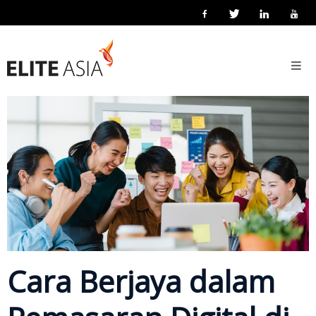
MS
Utama
28 Julai 2025
Posted by
Elite Asia Marketing
Localisation
Marketing
Tentang
Kami
Tentang
Elite
Asia
Aktiviti
Syarikat
Penyelesaian
Cara Berjaya dalam
Penyelesaian
Utama