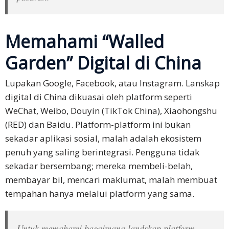
Testimonial
Pelanggan
Memahami “Walled
Pendapat
Garden” Digital di China
Tentang
Perkhidmatan
Lupakan Google, Facebook, atau Instagram. Lanskap
Membuat
digital di China dikuasai oleh platform seperti
Aduan
WeChat, Weibo, Douyin (TikTok China), Xiaohongshu
Perkhidmatan
(RED) dan Baidu. Platform-platform ini bukan
sekadar aplikasi sosial, malah adalah ekosistem
Pematuhan
penuh yang saling berintegrasi. Pengguna tidak
PDPA
sekadar bersembang; mereka membeli-belah,
membayar bil, mencari maklumat, malah membuat
Rujuk
tempahan hanya melalui platform yang sama.
Kami
Terma &
Untuk memahami bagaimana landskap platform