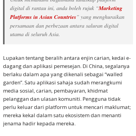
Syarat
digital di rantau ini, anda boleh rujuk “
Marketing
Perkhidmatan
Platforms in Asian Countries
” yang menghuraikan
Sumber
persamaan dan perbezaan antara saluran digital
Daya
utama di seluruh Asia.
Blog
Lupakan tentang beralih antara enjin carian, kedai e-
Pusat
dagang dan aplikasi pemesejan. Di China, segalanya
Sumber
Daya
berlaku dalam apa yang dikenali sebagai “walled
garden”. Satu aplikasi sahaja sudah merangkumi
Kerjaya
media sosial, carian, pembayaran, khidmat
pelanggan dan ulasan komuniti. Pengguna tidak
Hubungi
perlu keluar dari platform untuk mencari maklumat;
Kami
mereka kekal dalam satu ekosistem dan menanti
jenama hadir kepada mereka.
Minta
Sebut