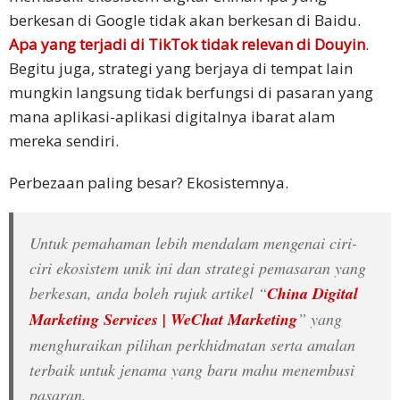
Tamil
berkesan di Google tidak akan berkesan di Baidu.
Apa y
a
ng terjadi di TikTok tidak relevan di Douyin
.
Bahasa
Begitu juga, strategi yang berjaya di tempat lain
Kemboja
mungkin langsung tidak berfungsi di pasaran yang
mana aplikasi-aplikasi digitalnya ibarat alam
Penyelesaian
mereka sendiri.
Industri
Pelancongan
Perbezaan paling besar? Ekosistemnya.
Insurans
Untuk pemahaman lebih mendalam mengenai ciri-
FinTech
ciri ekosistem unik ini dan strategi pemasaran yang
berkesan, anda boleh rujuk artikel “
China Digital
Pelanggan
Marketing Services | WeChat Marketing
” yang
menghuraikan pilihan perkhidmatan serta amalan
Kajian
terbaik untuk jenama yang baru mahu menembusi
Kes
pasaran.