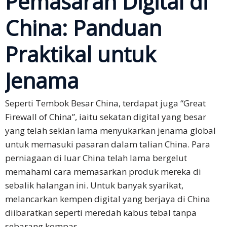
Pemasaran Digital di
China: Panduan
Perbincangan
Perniagaan
Praktikal untuk
Persidangan
Penyetempatan
Jenama
Perniagaan
Seperti Tembok Besar China, terdapat juga “Great
Bahasa
Firewall of China”, iaitu sekatan digital yang besar
yang telah sekian lama menyukarkan jenama global
Bahasa
Cina
untuk memasuki pasaran dalam talian China. Para
Ringkas
perniagaan di luar China telah lama bergelut
memahami cara memasarkan produk mereka di
Bahasa
sebalik halangan ini. Untuk banyak syarikat,
Jepun
melancarkan kempen digital yang berjaya di China
diibaratkan seperti meredah kabus tebal tanpa
Bahasa
sebarang kompas.