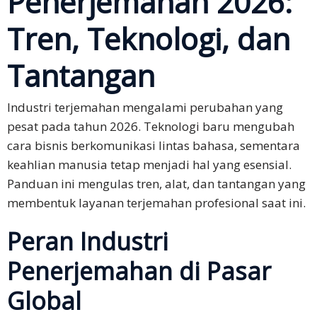
Penerjemahan 2026:
Keuangan
Tren, Teknologi, dan
Solusi
Tantangan
Solusi
Utama
Industri terjemahan mengalami perubahan yang
pesat pada tahun 2026. Teknologi baru mengubah
Rapat &
cara bisnis berkomunikasi lintas bahasa, sementara
Konferensi
keahlian manusia tetap menjadi hal yang esensial.
Bisnis
Panduan ini mengulas tren, alat, dan tantangan yang
Pelokalan
membentuk layanan terjemahan profesional saat ini.
Bisnis
Peran Industri
Pemasaran
Penerjemahan di Pasar
Multibahasa
Global
Bahasa