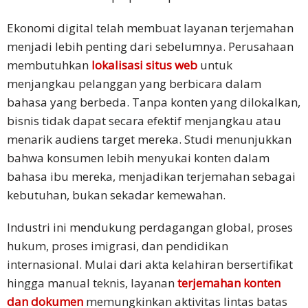
Bahasa
Ekonomi digital telah membuat layanan terjemahan
Melayu
menjadi lebih penting dari sebelumnya. Perusahaan
membutuhkan
lokalisasi situs web
untuk
Bahasa
menjangkau pelanggan yang berbicara dalam
Vietnam
bahasa yang berbeda. Tanpa konten yang dilokalkan,
bisnis tidak dapat secara efektif menjangkau atau
Tamil
menarik audiens target mereka. Studi menunjukkan
Bahasa
bahwa konsumen lebih menyukai konten dalam
Kamboja
bahasa ibu mereka, menjadikan terjemahan sebagai
kebutuhan, bukan sekadar kemewahan.
Solusi
Industri
Industri ini mendukung perdagangan global, proses
hukum, proses imigrasi, dan pendidikan
Pariwisata
internasional. Mulai dari akta kelahiran bersertifikat
hingga manual teknis, layanan
terjemahan konten
Asuransi
dan dokumen
memungkinkan aktivitas lintas batas