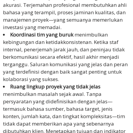
akurasi. Terjemahan profesional membutuhkan ahli
bahasa yang terampil, proses jaminan kualitas, dan
kepatuhan
manajemen proyek—yang semuanya memerlukan
perlindungan
investasi yang memadai.
data
Koordinasi tim yang buruk
menimbulkan
kebingungan dan ketidakkonsistenan. Ketika staf
Rekomendasikan
internal, penerjemah jarak jauh, dan peninjau tidak
Kami
berkomunikasi secara efektif, hasil akhir menjadi
terganggu. Saluran komunikasi yang jelas dan peran
Syarat &
yang terdefinisi dengan baik sangat penting untuk
Ketentuan
kolaborasi yang sukses.
Layanan
Ruang lingkup proyek yang tidak jelas
Sumber
menimbulkan masalah sejak awal. Tanpa
Daya
persyaratan yang didefinisikan dengan jelas—
termasuk bahasa sumber, bahasa target, jenis
Karier
konten, jumlah kata, dan tingkat kompleksitas—tim
tidak dapat memberikan apa yang sebenarnya
Hubungi
dibutuhkan klien. Menetapkan tujuan dan indikator