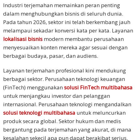
Industri terjemahan memainkan peran penting
Mandarin
dalam menghubungkan bisnis di seluruh dunia.
Aksara
Pada tahun 2026, sektor ini telah berkembang jauh
Sederhana
melampaui sekadar konversi kata per kata. Layanan
Mandarin
lokalisasi bisnis
modern membantu perusahaan
Aksara
menyesuaikan konten mereka agar sesuai dengan
Tradisional
berbagai budaya, pasar, dan audiens.
Bahasa
Layanan terjemahan profesional kini mendukung
Jepang
berbagai sektor. Perusahaan teknologi keuangan
(FinTech) menggunakan
solusi FinTech multibahasa
Bahasa
untuk menjangkau investor dan pelanggan
korea
internasional. Perusahaan teknologi mengandalkan
solusi teknologi multibahasa
untuk meluncurkan
Bahasa
Indonesia
produk secara global. Sektor hukum dan medis
bergantung pada terjemahan yang akurat, di mana
Thai
kesalahan sekecil apa pun dapat berakibat serius.