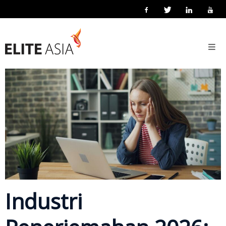
ID
Beranda
7 Januari 2019
Posted by
eliteasia
Linguistics
No Comments
Pelokalan
Bisnis
Tentang
Kami
Tentang
Elite
Asia
Kegiatan
Industri
Perusahaan
Teknologi