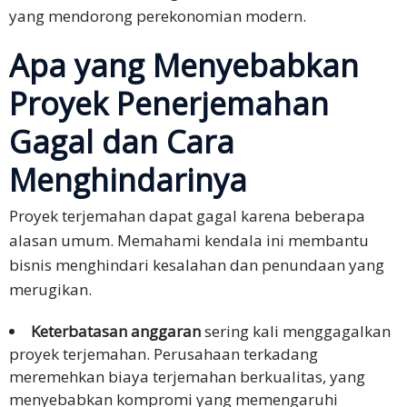
Teknologi
yang mendorong perekonomian modern.
Keuangan
Apa yang Menyebabkan
Klien
Proyek Penerjemahan
Studi
Gagal dan Cara
Kasus
Menghindarinya
Testimoni
Klien
Proyek terjemahan dapat gagal karena beberapa
alasan umum. Memahami kendala ini membantu
Formulir
bisnis menghindari kesalahan dan penundaan yang
Umpan
merugikan.
Balik
Layanan
Keterbatasan anggaran
sering kali menggagalkan
proyek terjemahan. Perusahaan terkadang
Formulir
meremehkan biaya terjemahan berkualitas, yang
Keluhan
menyebabkan kompromi yang memengaruhi
Layanan