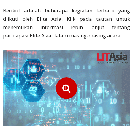
Mandarin
Berikut adalah beberapa kegiatan terbaru yang
Aksara
diikuti oleh Elite Asia. Klik pada tautan untuk
Sederhana
menemukan informasi lebih lanjut tentang
partisipasi Elite Asia dalam masing-masing acara.
Mandarin
Aksara
Tradisional
Bahasa
Jepang
Bahasa
korea
Bahasa
Indonesia
Thai