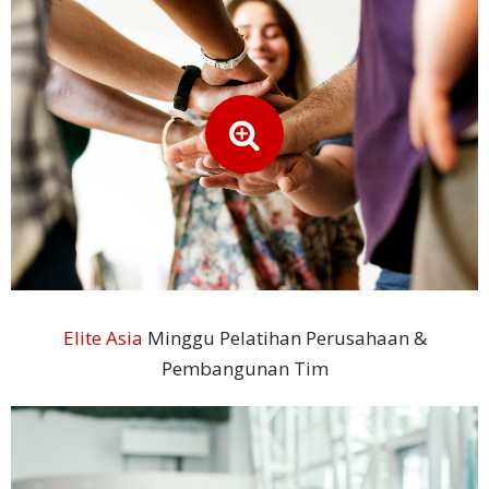
Teknologi
Keuangan
Klien
Studi
Kasus
Testimoni
Klien
Formulir
Umpan
Elite Asia
Minggu Pelatihan Perusahaan &
Balik
Pembangunan Tim
Layanan
Formulir
Keluhan
Layanan