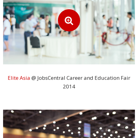
kepatuhan
perlindungan
data
Rekomendasikan
Kami
Syarat &
Ketentuan
Elite Asia
@ JobsCentral Career and Education Fair
Layanan
2014
Sumber
Daya
Karier
Hubungi