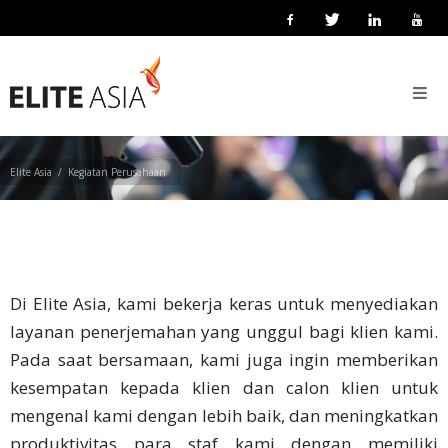
ID
KEGIATAN PERUSAHAAN
Beranda
Pelokalan
Bisnis
Elite Asia
Kegiatan Perusahaan
Tentang
Kami
Tentang
Elite
Di Elite Asia, kami bekerja keras untuk menyediakan
Asia
layanan penerjemahan yang unggul bagi klien kami.
Pada saat bersamaan, kami juga ingin memberikan
Kegiatan
kesempatan kepada klien dan calon klien untuk
Perusahaan
mengenal kami dengan lebih baik, dan meningkatkan
produktivitas para staf kami dengan memiliki
Teknologi