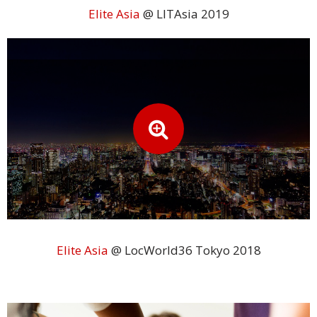
Elite Asia
@ LITAsia 2019
Bahasa
Melayu
Bahasa
Vietnam
Tamil
Bahasa
Kamboja
Solusi
Industri
Elite Asia
@ LocWorld36 Tokyo 2018
Pariwisata
Asuransi