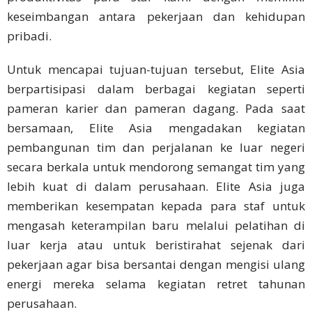
Keuangan
keseimbangan antara pekerjaan dan kehidupan
pribadi.
Solusi
Untuk mencapai tujuan-tujuan tersebut, Elite Asia
Solusi
berpartisipasi dalam berbagai kegiatan seperti
Utama
pameran karier dan pameran dagang. Pada saat
bersamaan, Elite Asia mengadakan kegiatan
Rapat &
Konferensi
pembangunan tim dan perjalanan ke luar negeri
Bisnis
secara berkala untuk mendorong semangat tim yang
lebih kuat di dalam perusahaan. Elite Asia juga
Pelokalan
memberikan kesempatan kepada para staf untuk
Bisnis
mengasah keterampilan baru melalui pelatihan di
luar kerja atau untuk beristirahat sejenak dari
Pemasaran
Multibahasa
pekerjaan agar bisa bersantai dengan mengisi ulang
energi mereka selama kegiatan retret tahunan
Bahasa
perusahaan.