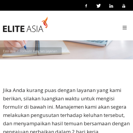
ID
FORMULIR KELUHAN LAYANAN
Beranda
Pelokalan
Bisnis
Elite Asia
Formulir Keluhan Layanan
Tentang
Kami
Tentang
Elite
Jika Anda kurang puas dengan layanan yang kami
Asia
berikan, silakan luangkan waktu untuk mengisi
formulir di bawah ini. Manajemen kami akan segera
Kegiatan
melakukan pengusutan terhadap keluhan tersebut,
Perusahaan
dan menyampaikan hasil temuan bersamaan dengan
pengajuan perbaikan dalam 2 hari kerja.
Teknologi