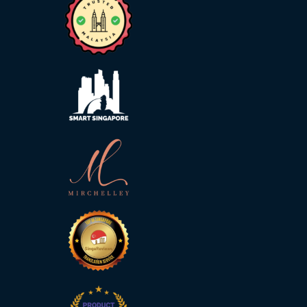
Bahasa
Melayu
Bahasa
Vietnam
Tamil
Bahasa
Kamboja
Solusi
Industri
Pariwisata
Asuransi