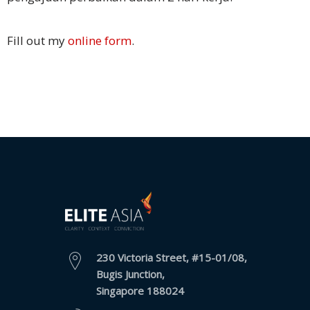
Keuangan
Fill out my
online form
.
Solusi
Solusi
Utama
Rapat &
Konferensi
Bisnis
Pelokalan
Bisnis
Pemasaran
230 Victoria Street, #15-01/08,
Multibahasa
Bugis Junction,
Singapore 188024
Bahasa