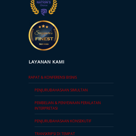
Teknologi
Keuangan
Klien
Studi
Kasus
LAYANAN KAMI
Testimoni
Klien
RAPAT & KONFERENSI BISNIS
Formulir
PENJURUBAHASAAN SIMULTAN
Umpan
Balik
PEMBELIAN & PENYEWAAN PERALATAN
Layanan
INTERPRETASI
Formulir
PENJURUBAHASAAN KONSEKUTIF
Keluhan
TRANSKRIPSI DI TEMPAT
Layanan