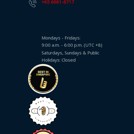
+65 6681-6717
Mandarin
Aksara
Sederhana
Mandarin
Mondays - Fridays:
Aksara
9:00 a.m. - 6:00 p.m. (UTC +8)
Tradisional
Saturdays, Sundays & Public
Holidays: Closed
Bahasa
Jepang
Bahasa
korea
Bahasa
Indonesia
Thai