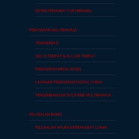
SISTEM PEMANDU TUR NIRKABEL
kepatuhan
perlindungan
data
PEMASARAN MULTIBAHASA
TRANSKREASI
Rekomendasikan
Kami
SEO DI TEMPAT & DI LUAR TEMPAT
Syarat &
PEMASARAN MEDIA SOSIAL
Ketentuan
LAYANAN PEMASARAN DIGITAL CHINA
Layanan
PENGEMBANGAN SITUS WEB MULTIBAHASA
Sumber
Daya
PELOKALAN BISNIS
Karier
PELOKALAN APLIKASI/PERANGKAT LUNAK
Hubungi