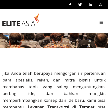
ID
TRANSKRIPSI DI TEMPAT
Beranda
Pelokalan
Bisnis
Elite Asia
Rapat & Konferensi Bisnis
Transkripsi di Tempat
Tentang
Kami
Tentang
Elite
Jika Anda telah berupaya mengorganisir pertemuan
Asia
para spesialis, rekan, dan mitra bisnis untuk
membahas topik yang saling menguntungkan,
Kegiatan
berbagi ide, dan bahkan mungkin
Perusahaan
mempertimbangkan konsep dan ide baru, kami bisa
membantu.
Layanan Transkripsi di Tempat
bisa
Teknologi