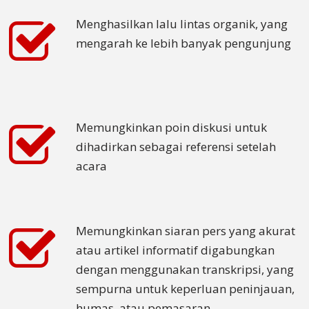
Mandarin
Menghasilkan lalu lintas organik, yang
Aksara
mengarah ke lebih banyak pengunjung
Sederhana
Mandarin
Aksara
Tradisional
Memungkinkan poin diskusi untuk
dihadirkan sebagai referensi setelah
Bahasa
acara
Jepang
Bahasa
korea
Memungkinkan siaran pers yang akurat
Bahasa
atau artikel informatif digabungkan
Indonesia
dengan menggunakan transkripsi, yang
sempurna untuk keperluan peninjauan,
Thai
humas, atau pemasaran.