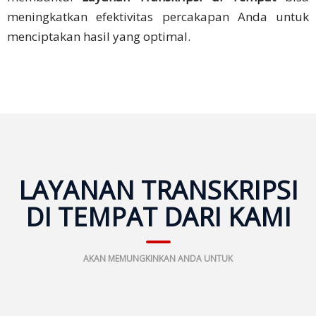
Keuangan
meningkatkan efektivitas percakapan Anda untuk
menciptakan hasil yang optimal.
Solusi
Solusi
Utama
Rapat &
Konferensi
Bisnis
LAYANAN TRANSKRIPSI
Pelokalan
DI TEMPAT DARI KAMI
Bisnis
Pemasaran
AKAN MEMUNGKINKAN ANDA UNTUK
Multibahasa
Bahasa