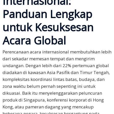
Internasional:
Keuangan
Panduan Lengkap
Solusi
untuk Kesuksesan
Solusi
Utama
Acara Global
Rapat &
Perencanaan acara internasional membutuhkan lebih
Konferensi
dari sekadar memesan tempat dan mengirim
Bisnis
undangan. Dengan lebih dari 22% pertemuan global
Pelokalan
diadakan di kawasan Asia Pasifik dan Timur Tengah,
Bisnis
kompleksitas koordinasi lintas batas, budaya, dan
zona waktu belum pernah sepenting ini untuk
Pemasaran
dikuasai. Baik itu menyelenggarakan peluncuran
Multibahasa
produk di Singapura, konferensi korporat di Hong
Kong, atau pameran dagang yang mencakup
Bahasa
beberapa negara, kesuksesan bergantung pada