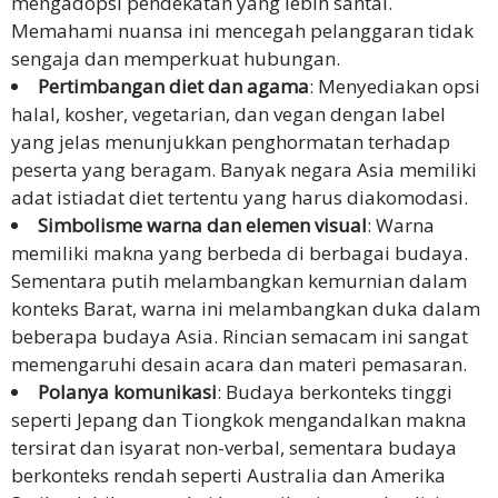
mengadopsi pendekatan yang lebih santai.
Memahami nuansa ini mencegah pelanggaran tidak
kepatuhan
sengaja dan memperkuat hubungan.
perlindungan
Pertimbangan diet dan agama
: Menyediakan opsi
data
halal, kosher, vegetarian, dan vegan dengan label
yang jelas menunjukkan penghormatan terhadap
Rekomendasikan
peserta yang beragam. Banyak negara Asia memiliki
Kami
adat istiadat diet tertentu yang harus diakomodasi.
Simbolisme warna dan elemen visual
: Warna
Syarat &
memiliki makna yang berbeda di berbagai budaya.
Ketentuan
Sementara putih melambangkan kemurnian dalam
Layanan
konteks Barat, warna ini melambangkan duka dalam
beberapa budaya Asia. Rincian semacam ini sangat
Sumber
memengaruhi desain acara dan materi pemasaran.
Daya
Polanya komunikasi
: Budaya berkonteks tinggi
seperti Jepang dan Tiongkok mengandalkan makna
Karier
tersirat dan isyarat non-verbal, sementara budaya
berkonteks rendah seperti Australia dan Amerika
Hubungi