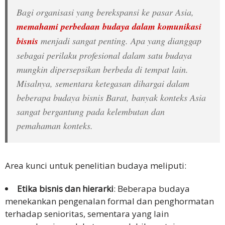
Teknologi
Bagi organisasi yang berekspansi ke pasar Asia,
Keuangan
memahami perbedaan budaya dalam komunikasi
bisnis
menjadi sangat penting. Apa yang dianggap
Klien
sebagai perilaku profesional dalam satu budaya
Studi
mungkin dipersepsikan berbeda di tempat lain.
Kasus
Misalnya, sementara ketegasan dihargai dalam
beberapa budaya bisnis Barat, banyak konteks Asia
Testimoni
sangat bergantung pada kelembutan dan
Klien
pemahaman konteks.
Formulir
Umpan
Balik
Area kunci untuk penelitian budaya meliputi:
Layanan
Etika bisnis dan hierarki
: Beberapa budaya
Formulir
menekankan pengenalan formal dan penghormatan
Keluhan
terhadap senioritas, sementara yang lain
Layanan