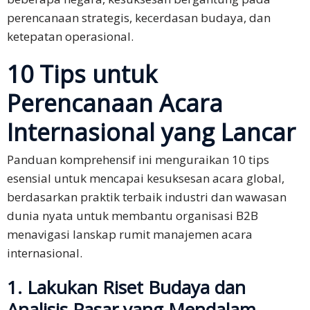
Mandarin
perencanaan strategis, kecerdasan budaya, dan
Aksara
ketepatan operasional.
Sederhana
10 Tips untuk
Mandarin
Perencanaan Acara
Aksara
Tradisional
Internasional yang Lancar
Bahasa
Panduan komprehensif ini menguraikan 10 tips
Jepang
esensial untuk mencapai kesuksesan acara global,
berdasarkan praktik terbaik industri dan wawasan
Bahasa
dunia nyata untuk membantu organisasi B2B
korea
menavigasi lanskap rumit manajemen acara
Bahasa
internasional.
Indonesia
1. Lakukan Riset Budaya dan
Thai
Analisis Pasar yang Mendalam