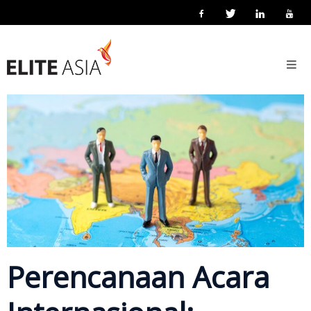
ID
Beranda
9 April 2018
Posted by
eliteasia
Interpretation
No Comments
Pelokalan
Bisnis
Tentang
Kami
Tentang
Elite
Asia
Kegiatan
Perencanaan Acara
Perusahaan
Teknologi