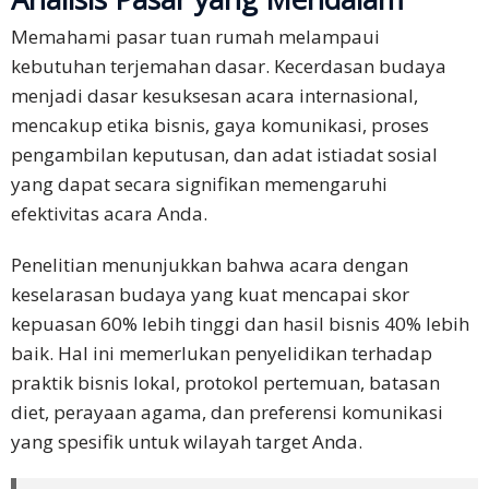
Bahasa
Memahami pasar tuan rumah melampaui
Melayu
kebutuhan terjemahan dasar. Kecerdasan budaya
menjadi dasar kesuksesan acara internasional,
Bahasa
mencakup etika bisnis, gaya komunikasi, proses
Vietnam
pengambilan keputusan, dan adat istiadat sosial
yang dapat secara signifikan memengaruhi
Tamil
efektivitas acara Anda.
Bahasa
Penelitian menunjukkan bahwa acara dengan
Kamboja
keselarasan budaya yang kuat mencapai skor
kepuasan 60% lebih tinggi dan hasil bisnis 40% lebih
Solusi
Industri
baik. Hal ini memerlukan penyelidikan terhadap
praktik bisnis lokal, protokol pertemuan, batasan
Pariwisata
diet, perayaan agama, dan preferensi komunikasi
yang spesifik untuk wilayah target Anda.
Asuransi