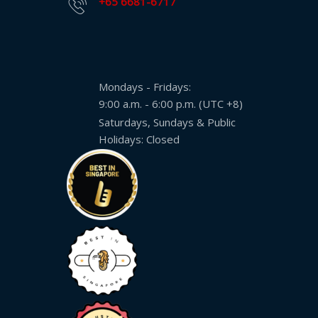
+65 6681-6717
推
薦
我
們
Mondays - Fridays:
服
9:00 a.m. - 6:00 p.m. (UTC +8)
務
Saturdays, Sundays & Public
條
Holidays: Closed
款
與
細
則
資
源
部
落