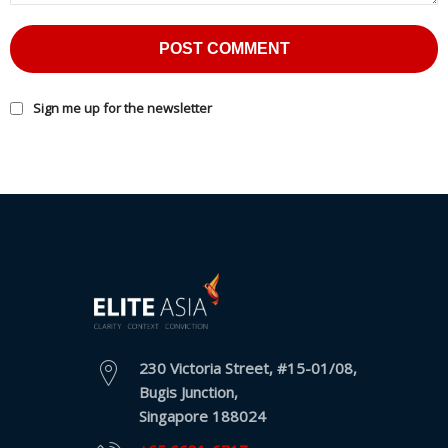
服
務
投
訴
Sign me up for the newsletter
表
格
個
人
資
料
保
護
法
案
230 Victoria Street, #15-01/08,
協
Bugis Junction,
議
Singapore 188024