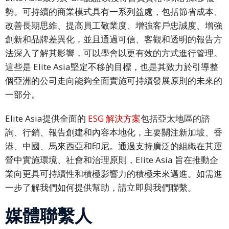
勢。可持續的商業模式具有一系列益處，包括節省成本、
馬
改善長期思維、提高員工敬業度、增強客戶忠誠度、增強
來
創新和品牌差異化，並且通過可信、客觀和透明的報告方
語
法深入了解其影響，可以學會以更有效的方式進行管理。
這些是 Elite Asia堅定不移的目標，也是其致力於引導整
越
個亞洲的公司走向能夠全面實施可持續發展原則的未來的
南
一部分。
語
Elite Asia提供全面的
ESG 解決方案
包括亞太地區的諮
泰
詢、行銷、報告創建和內容本地化，主要關注新加坡、香
米
港、中國、馬來西亞和印尼。通過支持廣泛的組織在其運
爾
營中實施環境、社會和治理原則，Elite Asia 旨在推動企
文
業向更具可持續性和積極影響力的積極未來邁進。如需進
柬
一步了解我們如何提供幫助，請立即與我們聯繫。
埔
媒體聯繫人
寨
文