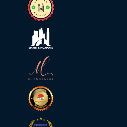
格
資
源
新
聞
稿
合
作
機
會
聯
絡
我
們