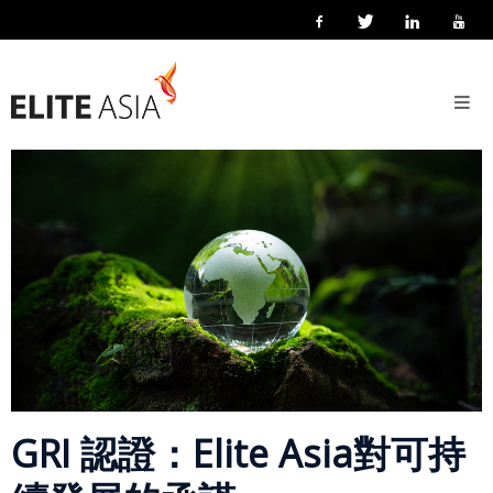
ZH-
HANT
首
26 2 月 2024
Posted by
eliteasia
ESG
新聞稿
No Comments
頁
關
於
我
們
關
於
譯
力
亞
GRI 認證：Elite Asia對可持
洲