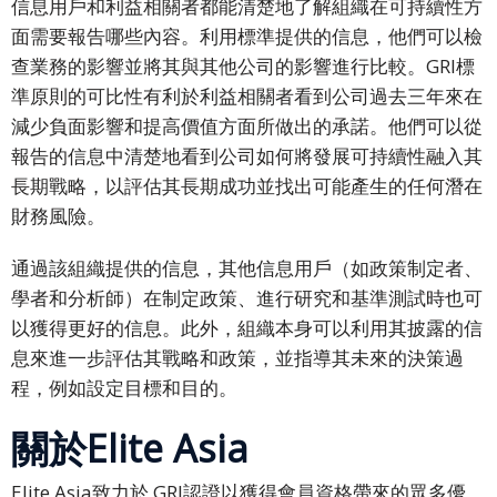
信息用戶和利益相關者都能清楚地了解組織在可持續性方
文
面需要報告哪些內容。利用標準提供的信息，他們可以檢
查業務的影響並將其與其他公司的影響進行比較。GRI標
繁
體
準原則的可比性有利於利益相關者看到公司過去三年來在
中
減少負面影響和提高價值方面所做出的承諾。他們可以從
文
報告的信息中清楚地看到公司如何將發展可持續性融入其
長期戰略，以評估其長期成功並找出可能產生的任何潛在
日
財務風險。
文
通過該組織提供的信息，其他信息用戶（如政策制定者、
韓
學者和分析師）在制定政策、進行研究和基準測試時也可
語
以獲得更好的信息。此外，組織本身可以利用其披露的信
息來進一步評估其戰略和政策，並指導其未來的決策過
印
程，例如設定目標和目的。
尼
語
關於Elite Asia
泰
Elite Asia致力於 GRI認證以獲得會員資格帶來的眾多優
語