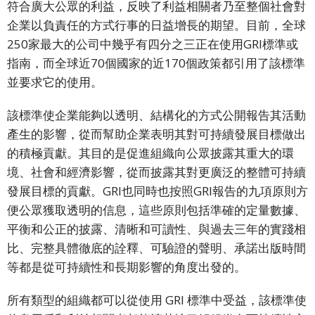
符合廣大公眾的利益，反映了利益相關者乃至整個社會對
及
企業以負責任的方式行事的日益增長的期望。目前，全球
大
250家最大的公司中幾乎有四分之三正在使用GRI標準或
型
指南，而全球近70個國家的近170個政策都引用了該標準
會
並要求它的使用。
議
該標準使企業能夠以透明、結構化的方式公開報告其活動
商
產生的影響，從而幫助企業表明其對可持續發展目標做出
務
在
的積極貢獻。其目的是促進組織向公眾披露其重大的環
地
境、社會和經濟影響，從而披露其對更廣泛的整體可持續
化
發展目標的貢獻。GRI也同時也按照GRI報告的九項原則方
便公眾獲取透明的信息，這些原則包括準確的定量數據、
語
平衡和公正的披露、清晰和可讀性、與過去三年的實踐相
言
比、完整具體徹底的詮釋、可驗證的聲明、承諾出版時間
等都是從可持續性和長期影響的角度出發的。
簡
體
所有類型的組織都可以從使用 GRI 標準中受益，該標準使
中