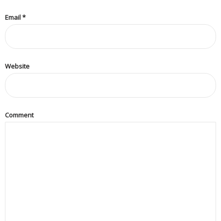
客
Email
*
戶
個
案
Website
分
析
客
Comment
戶
感
言
意
見
表
格