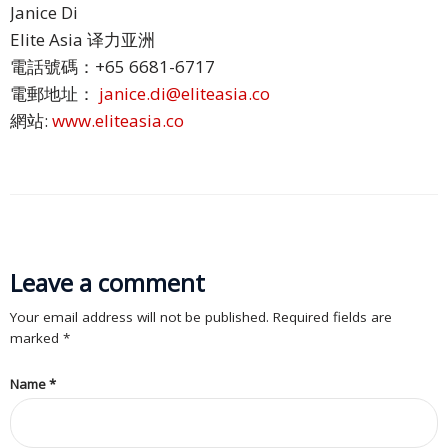
Janice Di
行
Elite Asia 译力亚洲
業
電話號碼：+65 6681-6717
解
電郵地址：
janice.di@eliteasia.co
決
網站:
www.eliteasia.co
方
案
旅
遊
Leave a comment
保
險
Your email address will not be published. Required fields are
marked
*
金
融
Name
*
科
技