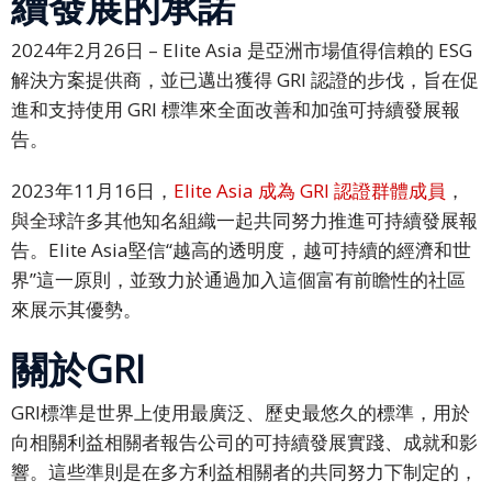
續發展的承諾
公
司
2024年2月26日 – Elite Asia 是亞洲市場值得信賴的 ESG
活
解決方案提供商，並已邁出獲得 GRI 認證的步伐，旨在促
動
進和支持使用 GRI 標準來全面改善和加強可持續發展報
解
告。
決
2023年11月16日，
Elite Asia 成為 GRI 認證群體成員
，
方
與全球許多其他知名組織一起共同努力推進可持續發展報
案
告。Elite Asia堅信“越高的透明度，越可持續的經濟和世
主
界”這一原則，並致力於通過加入這個富有前瞻性的社區
要
來展示其優勢。
解
決
關於GRI
方
案
GRI標準是世界上使用最廣泛、歷史最悠久的標準，用於
向相關利益相關者報告公司的可持續發展實踐、成就和影
商
響。這些準則是在多方利益相關者的共同努力下制定的，
務