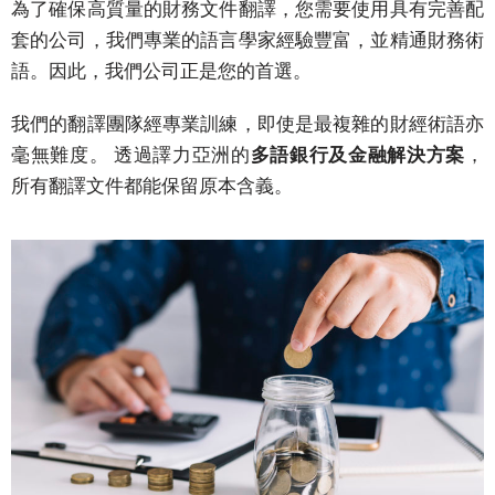
公
為了確保高質量的財務文件翻譯，您需要使用具有完善配
司
套的公司，我們專業的語言學家經驗豐富，並精通財務術
活
語。因此，我們公司正是您的首選。
動
我們的翻譯團隊經專業訓練，即使是最複雜的財經術語亦
解
毫無難度。 透過譯力亞洲的
多語銀行及金融解決方案
，
決
所有翻譯文件都能保留原本含義。
方
案
主
要
解
決
方
案
商
務