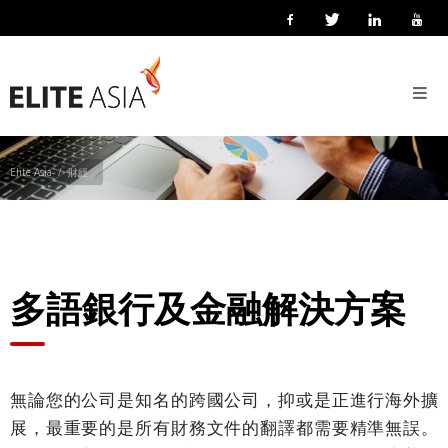
ZH-
HANT
財經
首
頁
關
Elite Asia
財經
於
我
們
關
多語銀行及金融解決方案
於
譯
力
亞
無論您的公司是知名的跨國公司，抑或是正進行海外擴
洲
展，最重要的是所有財務文件的翻譯都需要精準無誤。