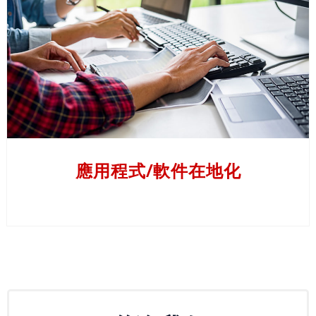
客
了解更多
戶
個
案
分
析
客
應用程式/軟件在地化
戶
感
言
意
見
表
格