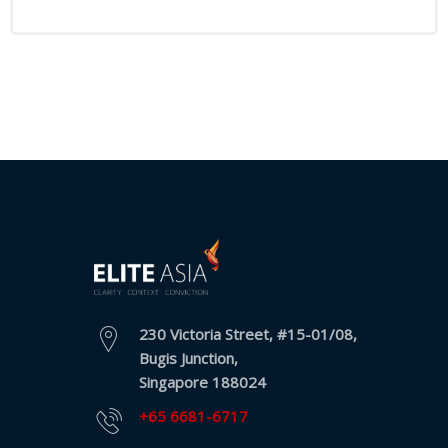
推
薦
我
們
服
務
條
款
與
細
則
資
230 Victoria Street, #15-01/08,
源
Bugis Junction,
Singapore 188024
部
+65 6681-6717
落