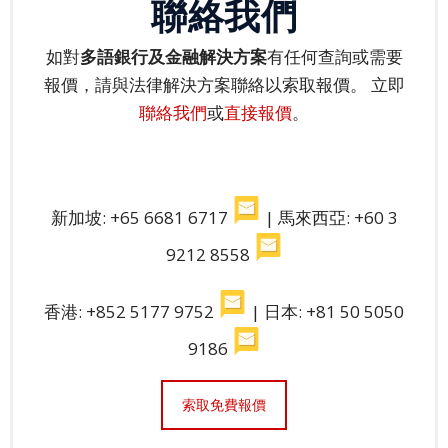
聯絡我們
服
務
如對
多語
銀行及金融解決方案
有任何查詢或需要
投
報價，請與法律解決方案聯絡以索取報價。 立即
訴
聯絡我們
或
直接報價
。
表
格
個
人
新加坡: +65 6681 6717
| 馬來西亞: +60 3
資
9212 8558
料
保
香港: +852 5177 9752
| 日本: +81 50 5050
護
法
9186
案
協
索取免費報價
議