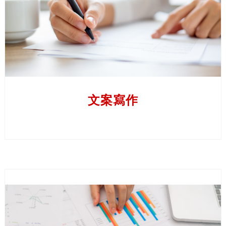
財經電子書
馬
財經網站內容
來
財經文章及博客
語
簡報及白皮書
越
南
了解更多
文案寫作
語
泰
米
爾
文
柬
對金融業而言，財政年度的結束均標誌著準備年度報告的
埔
開始。 年度報告涵蓋品牌資產、成就及公司已實現的重
寨
要里程碑、財務狀況和未來業務計劃等資訊，並會發佈給
文
股東、員工、合作夥伴及潛在投資者。