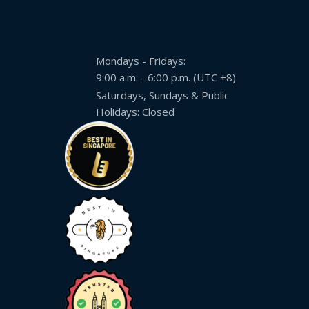
格
資
源
Mondays - Fridays:
9:00 a.m. - 6:00 p.m. (UTC +8)
新
Saturdays, Sundays & Public
聞
Holidays: Closed
稿
合
作
機
會
聯
絡
我
們