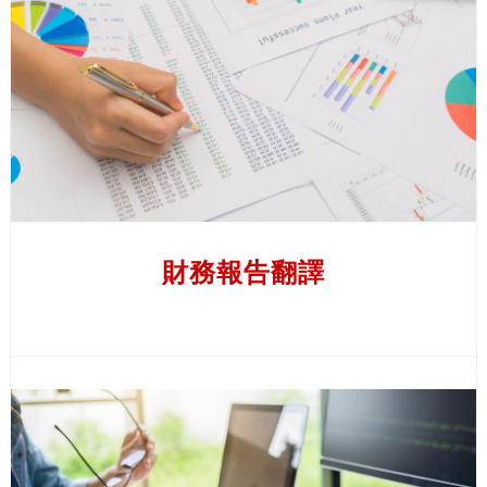
行
因此，對跨國公司而言，這份重要的報告必需要以多種語
業
言撰寫，確保內容顯淺簡明。 譯力亞洲將為您的年度報
解
告翻譯成多種語言，並提供編輯服務，甚至為您撰寫報
決
告。
方
案
了解更多
旅
遊
財務報告翻譯
保
險
金
科技發展一日千里，越來越多金融公司每天都透過軟件及
融
應用程式工作。 為了確保您的文件能適用於國際平台，
科
我們提供軟件翻譯服務，讓您的軟件能在多個國家/地區
技
使用。