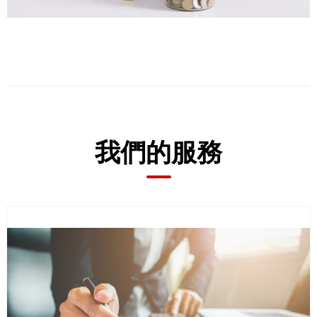
及
大
型
會
議
商
務
我們的服務
在
地
化
語
對於正在擴展海外業務的金融公司而言，無論是什麼語
言
言，所有財務文件都必須準確無誤的翻譯。 否則，您的
競爭對手將成功拓展全球，而您的公司卻以失敗告終。
簡
體
選用我們的翻譯服務，財經專家將確保以準確無誤及專業
中
水平來翻譯所有文件。 我們交付的所有文件將翻譯出原