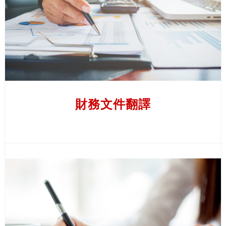
文
本含義。
繁
體
了解更多
中
文
日
財務文件翻譯
文
韓
語
全球擴展業務時，單單將財務文件翻譯並不足夠。 展現
印
對當地經濟擁有專業知識也十分重要。 因此，我們提供
尼
財經寫作服務，並以您選擇的語言為您創建並提供最佳的
語
專業財經意見。
泰
以下是我們提供的財經寫作服務：
語