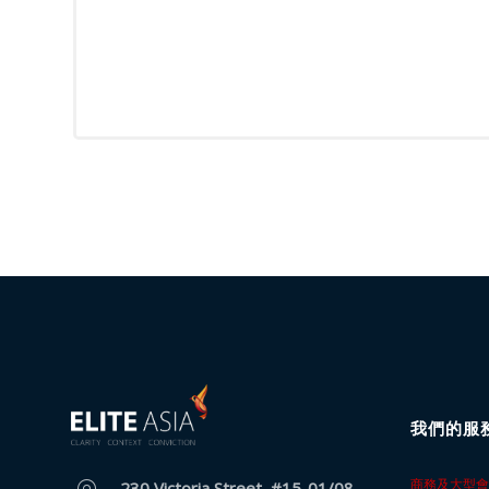
客
戶
個
案
分
析
客
戶
感
言
意
見
表
我們的服
格
商務及大型會
230 Victoria Street, #15-01/08,