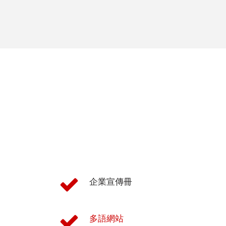
馬
來
語
越
南
語
泰
米
爾
文
企業宣傳冊
柬
埔
寨
多語網站
文