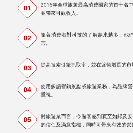
文
2016年全球旅遊最高消費國家的首十名
01
並帶來可觀收入。
繁
體
中
隨著消費者對科技的了解越來越多，他們
02
文
言。
日
文
提高搜索引擎抓取率，並在篷勃增長的市
03
韓
語
使用多語營銷景點或旅遊業務，為品牌營
04
重視。
印
尼
語
對旅遊業而言，令遊客感到賓至如歸及安
05
的信任及滿意指標，同時可帶來有效的營
泰
語