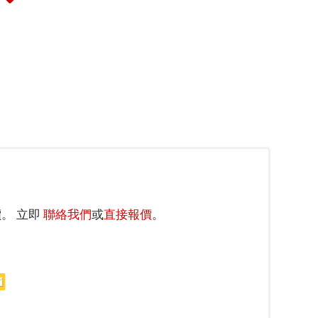
。 立即
聯絡我們
或
直接報價
。