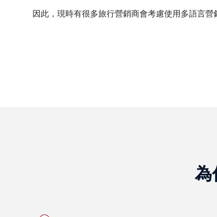
及
因此，現時有很多旅行營銷商會考慮使用多語言營
大
型
會
議
商
務
在
地
化
語
言
為
簡
體
中