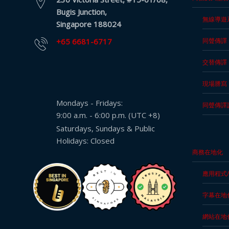
服
Bugis Junction,
無線導遊
務
Singapore 188024
投
+65 6681-6717
同聲傳譯
訴
表
交替傳譯
格
現場謄寫
個
Mondays - Fridays:
同聲傳譯
人
9:00 a.m. - 6:00 p.m. (UTC +8)
資
Saturdays, Sundays & Public
料
Holidays: Closed
保
商務在地化
護
法
應用程式
案
字幕在地
協
議
網站在地