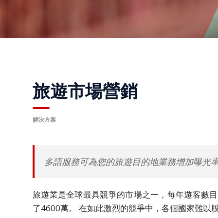
公
司
活
動
解
決
旅遊市場營銷
方
案
主
解決方案
要
解
決
多語服務可為您的旅遊目的地業務增加曝光
方
案
旅遊業是全球最具競爭的市場之一，每年遊客數目遞增
商
了4600萬。 在如此激烈的競爭中，各個國家難
務