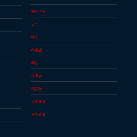
繁體中文
日文
韓語
印尼語
泰語
馬來語
越南語
泰米爾文
柬埔寨文