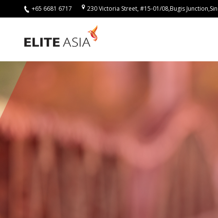
+65 6681 6717
230 Victoria Street, #15-01/08,Bugis Junction,
ZH-
HANT
首
頁
關
於
我
們
關
於
譯
力
亞
洲