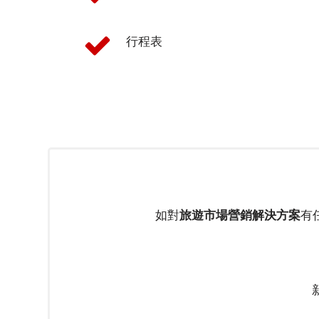
行
行程表
業
解
決
方
案
旅
遊
保
如對
旅遊市場營銷解決方案
有
險
金
融
科
技