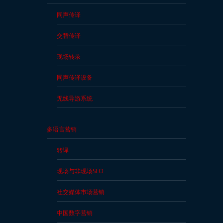
同声传译
推
荐
交替传译
我
们
现场转录
同声传译设备
服
务
无线导游系统
条
款
与
多语言营销
条
转译
件
现场与非现场SEO
资
源
社交媒体市场营销
部
中国数字营销