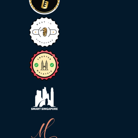
科
技
客
户
实
例
探
究
客
户
感
言
服
务
反