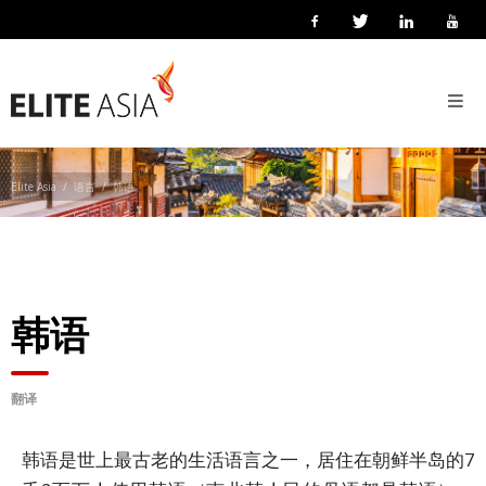
ZH-
HANS
韩语
首
页
关
Elite Asia
语言
韩语
于
我
们
关
韩语
于
译
力
翻译
亚
洲
韩语是世上最古老的生活语言之一，居住在朝鲜半岛的7