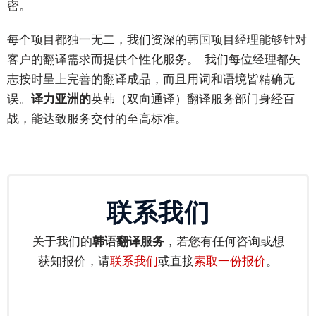
密。
体
中
每个项目都独一无二，我们资深的韩国项目经理能够针对
文
客户的翻译需求而提供个性化服务。 我们每位经理都矢
繁
志按时呈上完善的翻译成品，而且用词和语境皆精确无
体
误。
译力亚洲
的
英韩（双向通译）翻译服务
部门身经百
中
战，能达致服务交付的至高标准。
文
日
语
联系我们
韩
语
关于我们的
韩语翻译服务
，若您有任何咨询或想
获知报价，请
联系我们
或直接
索取一份报价
。
印
尼
语