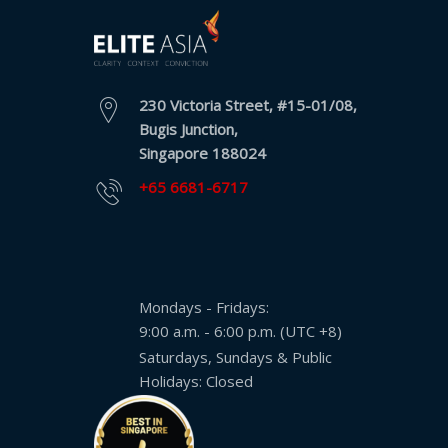
寨
语
行
230 Victoria Street, #15-01/08,
业
Bugis Junction,
解
Singapore 188024
决
方
+65 6681-6717
案
旅
游
Mondays - Fridays:
保
9:00 a.m. - 6:00 p.m. (UTC +8)
险
Saturdays, Sundays & Public
Holidays: Closed
金
融