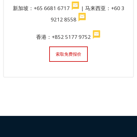
泰
新加坡：+65 6681 6717
| 马来西亚：+60 3
语
9212 8558
马
香港：+852 5177 9752
来
语
索取免费报价
越
南
语
泰
米
尔
语
柬
埔