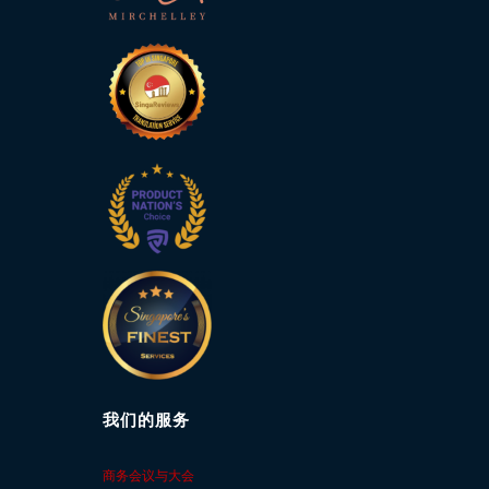
馈
表
服
务
投
诉
表
格
个
人
资
料
保
我们的服务
护
法
令
商务会议与大会