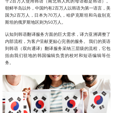
千2百万人使用韩语（南北韩人民的母语都是韩语）。
公
司
朝鲜半岛以外，中国约有2百万人以韩语为第一语言，美
活
国为2百万人，日本为70万人，哈萨克斯坦和乌兹别克
动
斯坦的俄罗斯地区则为50万人。
盛
事
认知到韩语翻译服务方面的巨大需求，译力亚洲调整了
内部流程，为客户呈献更贴心完善的服务。 我们的英语
解
到韩语（双向通译）翻译服务采纳三层级的流程，它包
决
括由我们驻地的韩国编辑负责的校对和短语编辑等任
方
务。
案
主
要
解
决
方
案