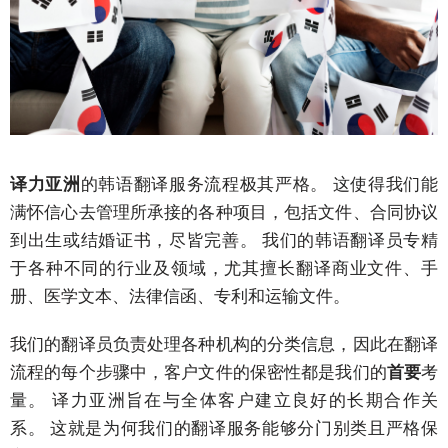
商
务
会
议
与
大
会
译力亚洲
的韩语翻译服务流程极其严格。 这使得我们能
满怀信心去管理所承接的各种项目，包括文件、合同协议
业
到出生或结婚证书，尽皆完善。 我们的韩语翻译员专精
务
本
于各种不同的行业及领域，尤其擅长翻译商业文件、手
地
册、医学文本、法律信函、专利和运输文件。
化
我们的翻译员负责处理各种机构的分类信息，因此在翻译
语
流程的每个步骤中，客户文件的保密性都是我们的
首要
考
言
量。 译力亚洲旨在与全体客户建立良好的长期合作关
系。 这就是为何我们的翻译服务能够分门别类且严格保
简