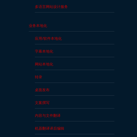
落
多语言网站设计服务
格
资
业务本地化
源
中
应用/软件本地化
心
字幕本地化
新
网站本地化
闻
稿
转录
事
桌面发布
业
文案撰写
联
内容与文件翻译
系
我
机器翻译译后编辑
们