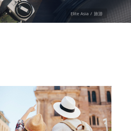
Elite Asia
旅游