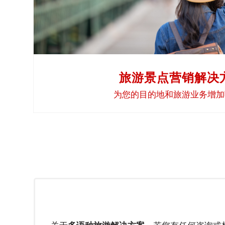
寨
语
行
业
解
旅游景点营销解决
决
为您的目的地和旅游业务增加
方
案
旅
游
保
险
金
融