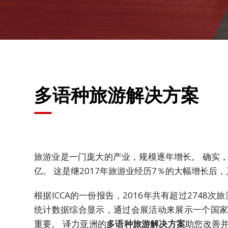
公
司
活
动
盛
事
多语种旅游解决方案
解
决
方
案
主
旅游业是一门庞大的产业，规模逐年增长。 确实，
要
亿。 这是继2017年旅游业经历7％的大幅增长后
解
决
根据ICCA的一份报告，2016年共有超过2748
方
统计数据综合显示，通过会展活动来展示一个国
案
重要。 译力亚洲的
多语种
旅游解决方案
助您改善