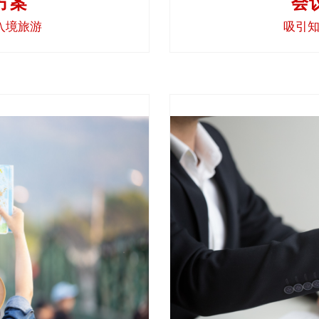
会
方案
吸引
入境旅游
的地令人憧憬向往。 我们的
当招聘外籍劳工来从事各种
呈现最佳风貌，并确保我们翻
和合同，这么做往往事半
都能精准传达您的意向信息。
意用他们的母