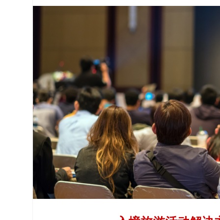
体
在国际活动中展示您的国家时，要从其他出色的对
中
我们的翻译服务正好派上用场，让您通过多种语言来
文
繁
了解更多
体
中
文
日
语
韩
语
印
尼
语