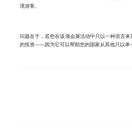
商
境游客。
务
会
议
与
问题在于，若您在该项会展活动中只以一种语言来
大
的投资——因为它可以帮助您的国家从其他只以单
会
业
务
本
地
化
语
言
简