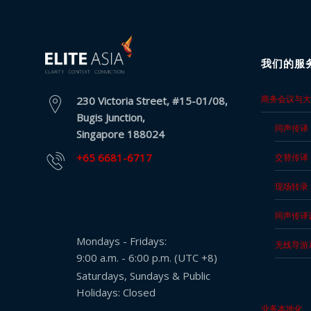
馈
表
服
我们的服
务
投
商务会议与大
230 Victoria Street, #15-01/08,
诉
Bugis Junction,
同声传译
表
Singapore 188024
格
+65 6681-6717
交替传译
个
现场转录
人
同声传译
资
料
Mondays - Fridays:
无线导游
保
9:00 a.m. - 6:00 p.m. (UTC +8)
护
Saturdays, Sundays & Public
法
Holidays: Closed
令
业务本地化