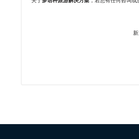
关于
多语种
旅游解决方案
，若您有任何咨询或
科
技
客
户
新
实
例
探
究
客
户
感
言
服
务
反