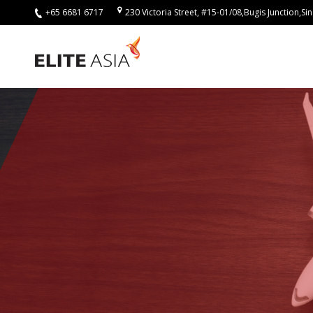
+65 6681 6717
230 Victoria Street, #15-01/08,Bugis Junction,
ZH-
HANS
首
页
关
于
我
们
关
于
译
力
亚
洲