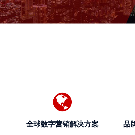
公
司
活
动
盛
事
解
决
方
案
主
要
解
决
方
全球数字营销解决方案
品
案