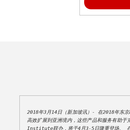
泰
语
马
来
语
越
南
语
泰
米
尔
语
2018年3月14日（新加坡讯）- 在
2018年东京
柬
高效扩展到亚洲境内，这些产品和服务有助于克服文化和语
埔
Institute联办，将于4月3-5日隆重登场