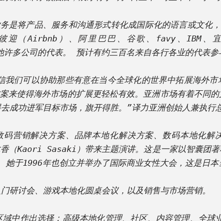
事的业务是将产品、服务和沟通形式转化成国际化的语言或文化
彼迎（Airbnb）、阿里巴巴、谷歌、favy、IBM、宜家
马哈及其他许多公司的代表。 预计有约三百名来自各行各业的代表参
因为坚信我们可以协助那些有意在当今全球化的世界中拓展海外
方案来使得海外市场的扩展更轻松有效。亚洲市场有着不同
去成功进军目标市场，旗开得胜。”译力亚洲创始人兼执行总裁
球数码营销解决方案、品牌本地化解决方案、数码本地化解决
佐木香（Kaori Sasaki）带来主题演讲。这是一家以智
她于1996年也创立并举办了国际商业女性大会，这是日本当
门研讨会、游戏本地化圆桌会议，以及销售与市场营销。 

域中作出选择：高级本地化管理、社区、内容管理、全球业