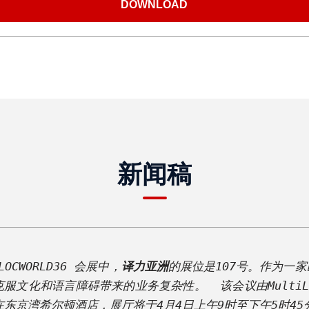
新闻稿
LOCWORLD36 会展
中，
译力亚洲
的展位是107号。作为一
言障碍带来的业务复杂性。  该会议由MultiLingual C
。 在东京湾希尔顿酒店，展厅将于4月4日上午9时至下午5时45