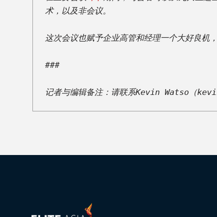
科
术，以及非会议。 

技
客
这次会议也赋予企业高管和经理一个大好良机，
户
### 

实
例
记者与编辑备注：请联系Kevin Watso（
kevi
探
究
客
户
感
言
服
务
反