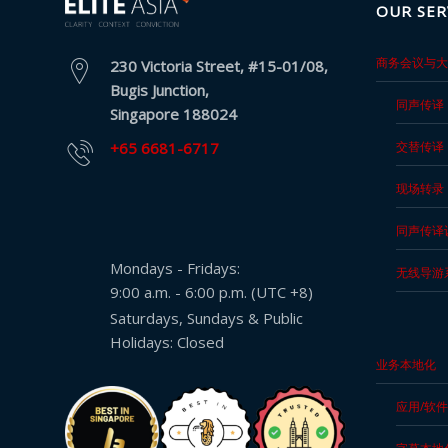
OUR SER
馈
表
商务会议与大
230 Victoria Street, #15-01/08,
Bugis Junction,
服
同声传译
Singapore 188024
务
投
+65 6681-6717
交替传译
诉
表
现场转录
格
同声传译
个
Mondays - Fridays:
无线导游
人
9:00 a.m. - 6:00 p.m. (UTC +8)
资
Saturdays, Sundays & Public
料
Holidays: Closed
保
业务本地化
护
应用/软
法
令