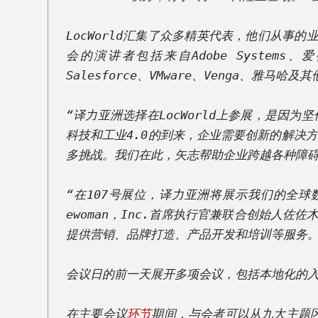
寨
语
LocWorld汇集了众多精英代表，他们从
会的演讲者包括来自Adobe Systems、爱
行
Salesforce、VMware、Venga、雅
业
解
决
“译力亚洲选择在LocWorld上参展，是
方
科技和工业4.0的到来，企业需要创新的解决
案
多挑战。我们在此，矢志帮助企业跨越各种障碍
旅
“在107号展位，译力亚洲将展示我们的全
游
ewoman，Inc.首席执行官兼联合创始人佐
保
提供营销、品牌打造、产品开发和培训等服务。 
险
会议日的前一天展开多项会议，包括本地化的入
金
融
在主要会议
环节
期间，与会者可以从九大主题区