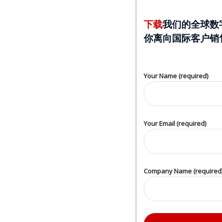
体
中
下载
我们的全球数
文
你离向国际客户销
繁
体
Your Name (required)
中
文
日
Your Email (required)
语
韩
语
Company Name (required
印
尼
语