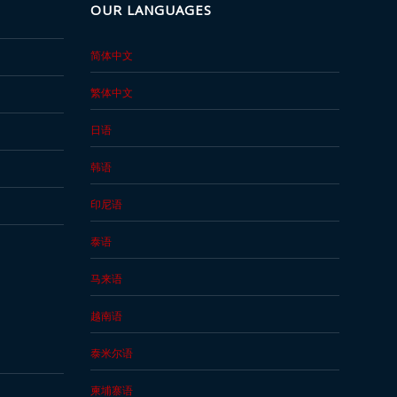
OUR LANGUAGES
简体中文
繁体中文
日语
韩语
印尼语
泰语
马来语
越南语
泰米尔语
柬埔寨语