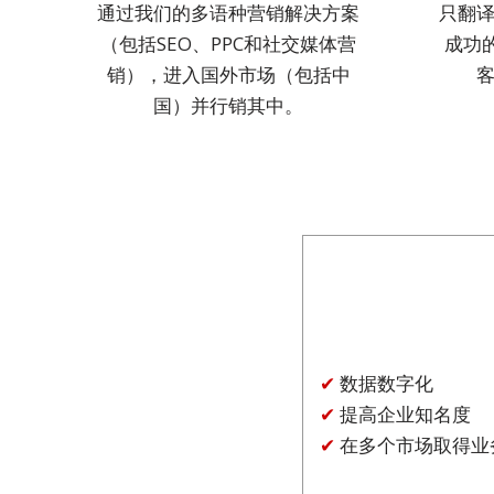
通过我们的多语种营销解决方案
只翻
商
（包括SEO、PPC和社交媒体营
成功
务
销），进入国外市场（包括中
会
议
国）并行销其中。
与
大
会
业
务
本
地
化
✔
数据数字化
语
✔
提高企业知名度
言
✔
在多个市场取得业
简