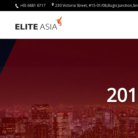
+65 6681 6717
230 Victoria Street, #15-01/08,Bugis Junction,
ZH-
HANS
首
页
关
于
我
们
20
关
于
译
力
亚
洲