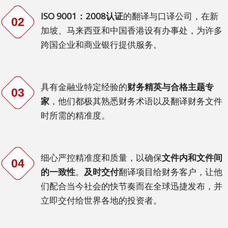
泰
ISO 9001：2008认证
的翻译与口译公司，在新
02
语
加坡、马来西亚和中国香港设有办事处，为许多
跨国企业和商业银行提供服务。
马
来
语
具有金融业特定经验的
财务精英与合格主题专
03
越
家
，他们都极其熟悉财务术语以及翻译财务文件
南
时所需的精准度。
语
泰
细心严控精准度和质量，以确保
文件内和文件间
米
04
的一致性
。
及时交付
翻译项目给财务客户，让他
尔
们配合当今社会的快节奏而在全球迅捷发布，并
语
立即交付给世界各地的投资者。
柬
埔