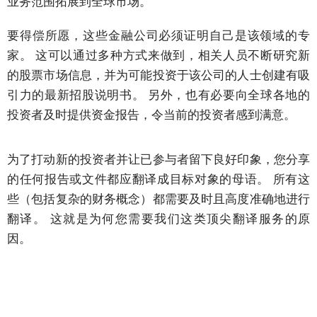
业务范围拓展到全球市场。
商
务
要得偿所愿，这些金融公司必须证明自己是该领域的专
会
家。 这可以通过多种方式来做到，相关人员不断研究新
议
的股票市场信息，并为可能投资于该公司的人士创建有吸
与
引力的最新招股说明书。 另外，也有必要向全球各地的
大
投资者及时提供资金报告，令当前的投资者感到满意。
会
业
为了打动新的投资者并让已参与者留下良好印象，您分享
务
的任何报告或文件都应翻译成目标对象的母语。 所有这
本
些（包括复杂的财务概念）都需要及时且高度准确地进行
地
翻译。 这就是为何您需要我们这类顶尖翻译服务的原
化
因。
语
言
简