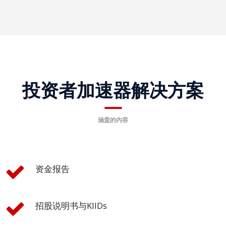
寨
语
行
业
解
决
投资者加速器解决方案
方
案
涵盖的内容
旅
游
保
资金报告
险
金
招股说明书与KIIDs
融