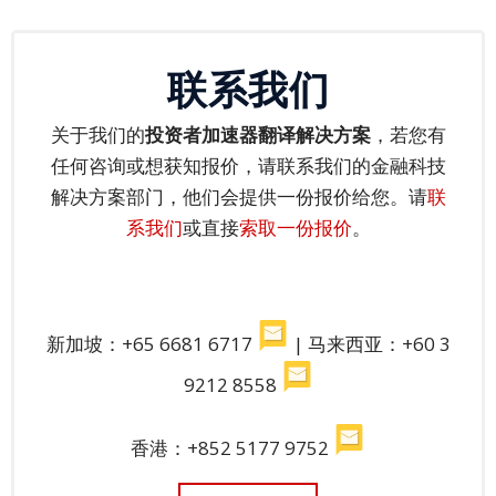
馈
表
联系我们
服
务
关于我们的
投资者加速器翻译
解决方案
，若您有
投
任何咨询或想获知报价，请
联系我们的金融科技
诉
解决方案部门，他们会提供一份报价给您。
请
联
表
系我们
或直接
索取一份报价
。
格
个
人
新加坡：+65 6681 6717
| 马来西亚：+60 3
资
料
9212 8558
保
护
香港：+852 5177 9752
法
令