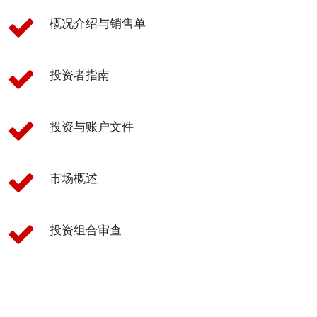
科
技
概况介绍与销售单
客
户
投资者指南
实
例
投资与账户文件
探
究
市场概述
客
户
感
投资组合审查
言
服
务
反