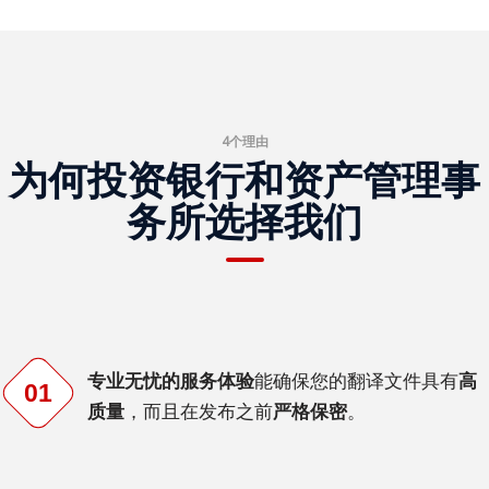
体
中
文
繁
4个理由
体
为何投资银行和资产管理事
中
文
务所选择我们
日
语
韩
语
专业无忧的服务体验
能确保您的翻译文件具有
高
01
印
质量
，而且在发布之前
严格保密
。
尼
语