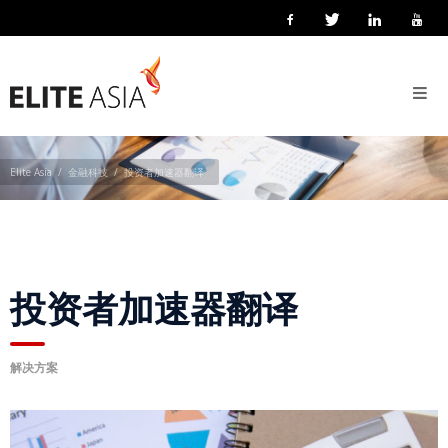
ZH-
HANS
投资者加速器翻译
首
页
关
Elite Asia
金融科技
投资者加速器翻译
于
我
们
关
投资者加速器翻译
于
译
力
解决方案
亚
洲