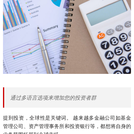
公
司
活
动
盛
事
解
决
方
案
主
要
通过多语言选项来增加您的投资者群
解
决
提到投资，全球性是关键词。 越来越多金融公司如基金
方
管理公司、资产管理事务所和投资银行等，都想将自身的
案