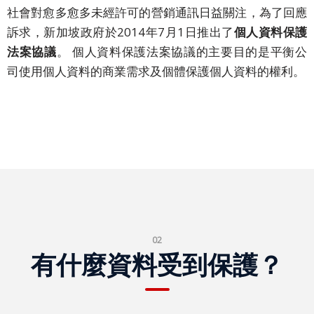
公
社會對愈多愈多未經許可的營銷通訊日益關注，為了回應
司
訴求，新加坡政府於2014年7月1日推出了
個人資料保護
活
法案協議
。 個人資料保護法案協議的主要目的是平衡公
動
司使用個人資料的商業需求及個體保護個人資料的權利。
解
決
方
案
主
要
解
決
02
方
有什麼資料受到保護？
案
商
務