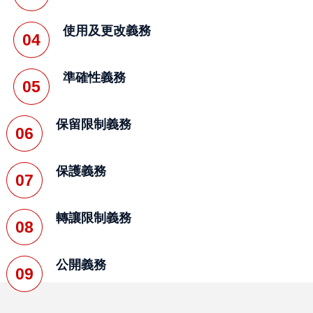
使用及更改義務
馬
04
來
語
準確性義務
05
越
南
保留限制義務
06
語
泰
保護義務
07
米
爾
轉讓限制義務
文
08
柬
公開義務
埔
09
寨
文