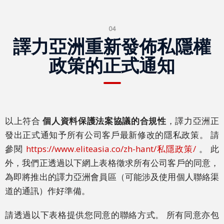
行
04
業
譯力亞洲重新發佈私隱權
解
決
政策的正式通知
方
案
旅
遊
以上符合
個人資料保護法案協議的合規性
，譯力亞洲正
發出正式通知予所有公司客戶最新修改的隱私政策。 請
保
參閱
https://www.eliteasia.co/zh-hant/私隱政策/
。 此
險
外，我們正透過以下網上表格徵求所有公司客戶的同意，
金
為即將推出的
譯力亞洲會員區
（可能涉及使用個人聯絡渠
融
道的通訊）作好準備。
科
技
請透過以下表格提供您同意的聯絡方式。 所有同意亦包