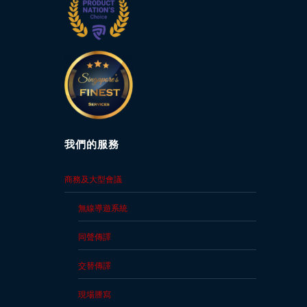
格
資
源
新
聞
稿
我們的服務
合
作
商務及大型會議
機
會
無線導遊系統
聯
同聲傳譯
絡
交替傳譯
我
們
現場謄寫