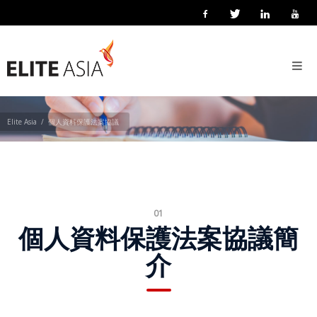
ZH-
HANT
個人資料保護法案協議
首
頁
關
Elite Asia
個人資料保護法案協議
於
我
們
關
於
01
個人資料保護法案協議簡
譯
力
介
亞
洲