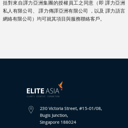
括對來自譯力亞洲集團的授權員工之同意（即
譯力亞洲
客
私人有限公司、 譯力傳譯亞洲有限公司 ，以及
譯力語言
戶
網絡有限公司
）均可就其項目與服務聯絡客戶。
個
案
分
析
客
戶
感
言
意
見
230 Victoria Street, #15-01/08,
表
Bugis Junction,
格
Singapore 188024