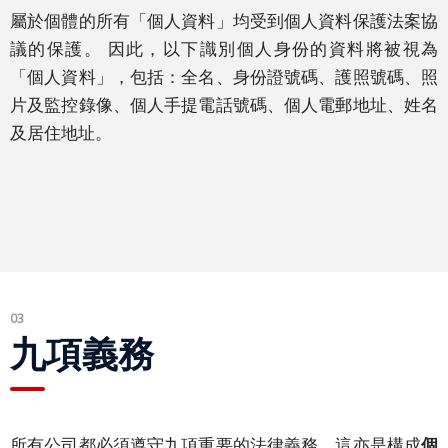
及
屬於個體的所有「個人資料」均受到個人資料保護法案協
大
議的保護。 因此，以下識別個人身份的資料將被視為
型
「個人資料」，包括：全名、身份證號碼、護照號碼、照
會
片及監控錄像、個人手提電話號碼、個人電郵地址、姓名
議
及居住地址。
商
務
在
地
化
語
03
言
九項義務
簡
體
中
所有公司都必須遵守九項重要的法律義務，這亦是構成
個