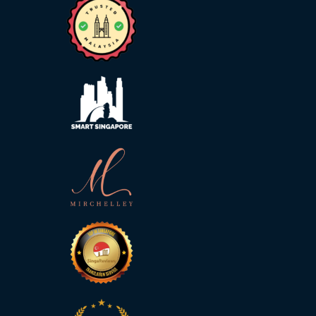
推
薦
我
們
服
務
條
款
與
細
則
資
源
部
落