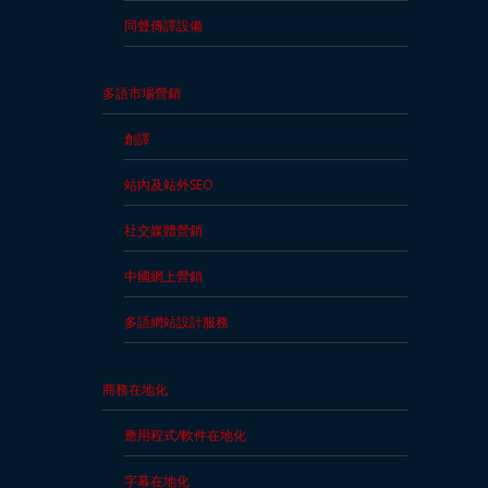
索
同聲傳譯設備
取
免
多語市場營銷
費
報
創譯
價
站內及站外SEO
社交媒體營銷
中國網上營銷
多語網站設計服務
商務在地化
應用程式/軟件在地化
字幕在地化