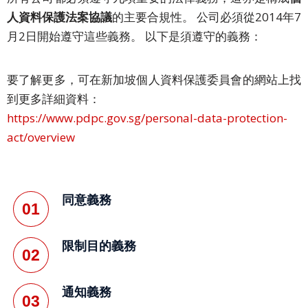
文
人資料保護法案協議
的主要合規性。 公司必須從2014年7
月2日開始遵守這些義務。 以下是須遵守的義務：
繁
體
中
要了解更多，可在新加坡個人資料保護委員會的網站上找
文
到更多詳細資料：
https://www.pdpc.gov.sg/personal-data-protection-
日
act/overview
文
韓
語
同意義務
01
印
尼
限制目的義務
02
語
泰
通知義務
03
語