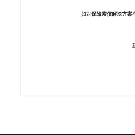
客
如對
保險索償解決方案
戶
個
案
分
析
客
戶
感
言
意
見
表
格