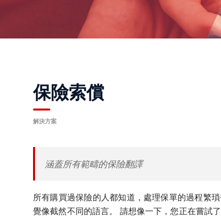
公
司
活
動
解
決
保險索償
方
案
主
解決方案
要
解
決
涵蓋所有範疇的保險翻譯
方
案
所有購買過保險的人都知道，處理保單的過程繁瑣
商
覺像截然不同的語言。 請想像一下，您正在嘗試
務