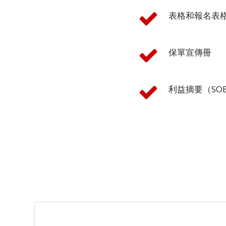
表格和報名表
行
業
解
保單宣傳冊
決
方
案
利益摘要（SO
旅
遊
保
險
金
融
科
技