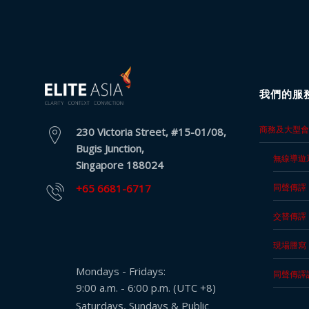
服
務
投
訴
表
我們的服
格
個
商務及大型會
230 Victoria Street, #15-01/08,
人
Bugis Junction,
無線導遊
資
Singapore 188024
料
+65 6681-6717
同聲傳譯
保
護
交替傳譯
法
現場謄寫
案
協
Mondays - Fridays:
同聲傳譯
議
9:00 a.m. - 6:00 p.m. (UTC +8)
Saturdays, Sundays & Public