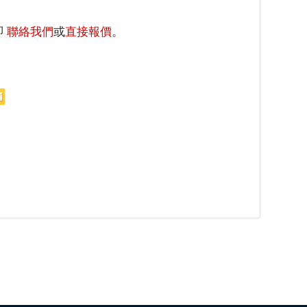
即
聯絡我們
或
直接報價
。