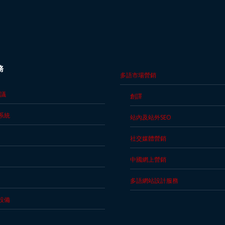
務
多語市場營銷
議
創譯
系統
站內及站外SEO
社交媒體營銷
中國網上營銷
多語網站設計服務
設備