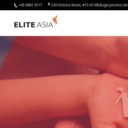
+65 6681 6717
230 Victoria Street, #15-01/08,Bugis Junction,
ZH-
HANT
首
頁
關
於
我
們
關
於
譯
力
亞
洲