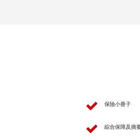
馬
來
語
越
南
語
泰
米
爾
文
保險小冊子
柬
埔
綜合保障及摘
寨
文