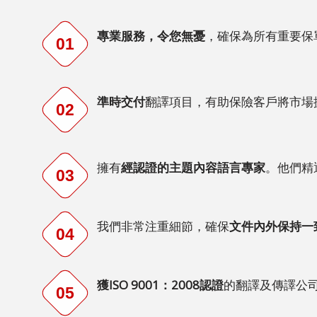
文
專業服務，令您無憂
，確保為所有重要保
繁
01
體
中
文
準時交付
翻譯項目，有助保險客戶將市場
02
日
文
擁有
經認證的主題內容語言專家
。他們精
03
韓
語
我們非常注重細節，確保
文件內外保持一
印
04
尼
語
獲ISO 9001：2008認證
的翻譯及傳譯公
05
泰
語