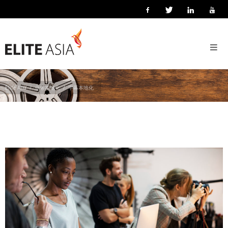
ZH-
HANS
字幕本地化
首
页
关
Elite Asia
业务本地化
字幕本地化
于
我
们
关
于
译
力
亚
洲