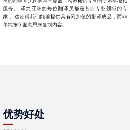
良的翻译专员团队阵容鼎盛，竭诚提供专业的字幕本地化
商
服务。 译力亚洲的每位翻译员都是各自专业领域的专
务
家， 这使得我们能够提供具有附加值的翻译成品，而非
会
单纯按字面意思来复制内容。
议
与
大
会
业
务
本
地
化
语
优势好处
言
简