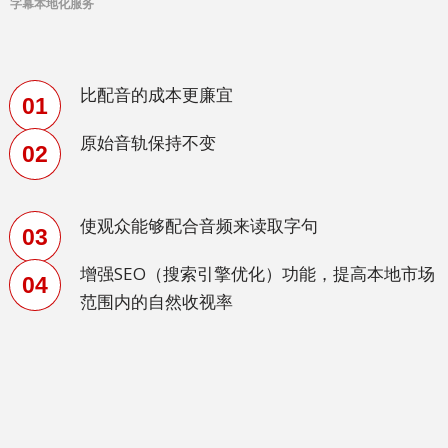
字幕本地化服务
体
中
文
比配音的成本更廉宜
01
繁
体
原始音轨保持不变
02
中
文
使观众能够配合音频来读取字句
日
03
语
增强SEO（搜索引擎优化）功能，提高本地市场
04
范围内的自然收视率
韩
语
印
尼
语