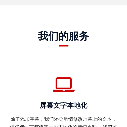
泰
语
马
我们的服务
来
语
越
南
语
泰
米
尔
屏幕文字本地化
语
柬
除了添加字幕，我们还会酌情修改屏幕上的文本，
埔
使任何语言都流露一股本地化的亲切乡韵。 我们可