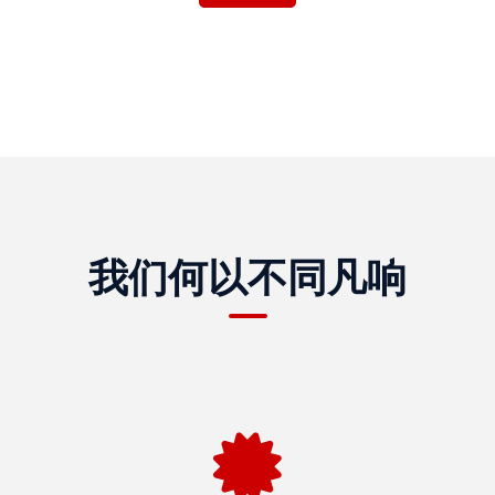
科
技
客
户
实
例
探
究
我们何以不同凡响
客
户
感
言
服
务
反