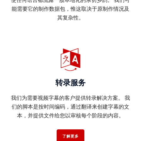
寨
能需要它的制作数据包，惟这取决于原制作情况及
语
其复杂性。
行
业
解
决
方
案
转录服务
旅
游
我们为需要视频字幕的客户提供转录解决方案。 我
保
们的脚本是按时间编码，通过翻译来创建字幕的文
险
本，并提供文件给您以审核每个阶段的内容。
金
融
了解更多