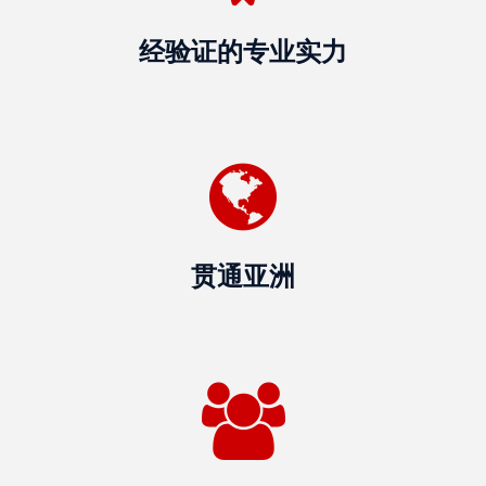
馈
经验证的专业实力
表
服
务
投
诉
表
格
贯通亚洲
个
人
资
料
保
护
法
令