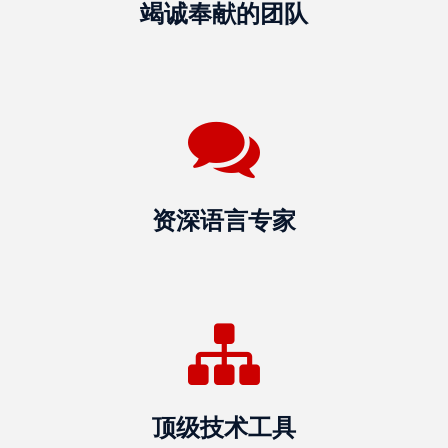
竭诚奉献的团队
推
荐
我
们
服
务
条
资深语言专家
款
与
条
件
资
源
顶级技术工具
部