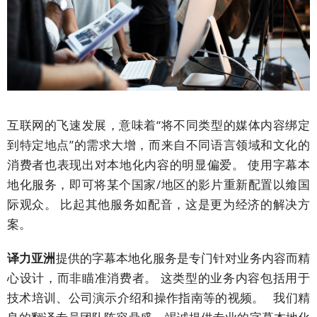
公
司
活
动
盛
事
解
互联网的飞速发展，意味着“将不同类型的媒体内容绑定
决
到特定地点”的需求大增，而来自不同语言领域和文化的
方
消费者也表现出对本地化内容的明显偏爱。 使用字幕本
案
地化服务，即可将某个国家/地区的影片重新配置以飨国
际观众。 比起其他服务如配音，这是更为经济的解决方
主
案。
要
解
译力亚洲
提供的字幕本地化服务是专门针对业务内容而精
决
心设计，而非瞄准消费者。 这类型的业务内容包括用于
方
技术培训、公司演示介绍和操作指南等的视频。 我们精
案