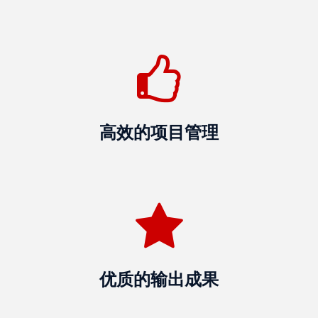
落
格
资
源
中
心
高效的项目管理
新
闻
稿
事
业
联
优质的输出成果
系
我
们